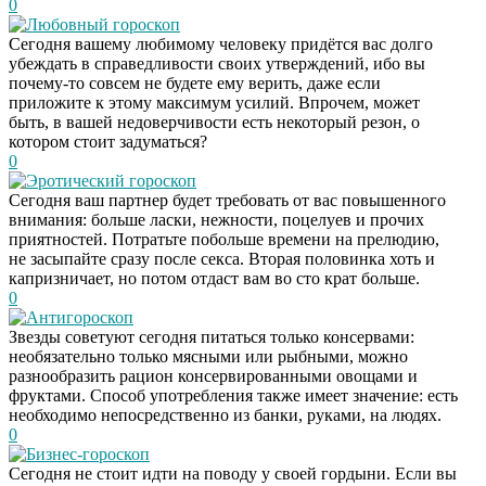
0
Любовный гороскоп
Сегодня вашему любимому человеку придётся вас долго
убеждать в справедливости своих утверждений, ибо вы
почему-то совсем не будете ему верить, даже если
приложите к этому максимум усилий. Впрочем, может
быть, в вашей недоверчивости есть некоторый резон, о
котором стоит задуматься?
0
Эротический гороскоп
Сегодня ваш партнер будет требовать от вас повышенного
внимания: больше ласки, нежности, поцелуев и прочих
приятностей. Потратьте побольше времени на прелюдию,
не засыпайте сразу после секса. Вторая половинка хоть и
капризничает, но потом отдаст вам во сто крат больше.
0
Антигороскоп
Звезды советуют сегодня питаться только консервами:
необязательно только мясными или рыбными, можно
разнообразить рацион консервированными овощами и
фруктами. Способ употребления также имеет значение: есть
необходимо непосредственно из банки, руками, на людях.
0
Бизнес-гороскоп
Сегодня не стоит идти на поводу у своей гордыни. Если вы