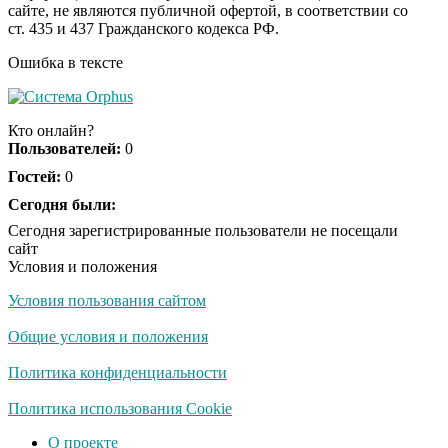
сайте, не являются публичной офертой, в соответствии со
секунд, но вы будете в
ст. 435 и 437 Гражданского кодекса РФ.
шоке от увиденного
Ошибка в тексте
Ролик из Омска: вы
i
будете смеяться долго
Кто онлайн?
Пользователей:
0
Гостей:
0
Ржу не переставая, это
Сегодня были:
i
видео пересмотришь
Сегодня зарегистрированные пользователи не посещали
не раз
сайт
Условия и положения
Условия пользования сайтом
Скрытая камера на
i
пляже Крыма: Что
Общие условия и положения
люди вытворяют, когда
их не видят...
Политика конфиденциальности
Ролик длится
Политика использования Cookie
i
несколько секунд, а
О проекте
смеяться вы будете