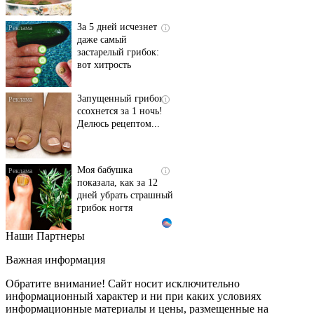
За 5 дней исчезнет
i
даже самый
застарелый грибок:
вот хитрость
Запущенный грибок
i
ссохнется за 1 ночь!
Делюсь рецептом...
Моя бабушка
i
показала, как за 12
дней убрать страшный
грибок ногтя
Наши Партнеры
Этот танец невесты
i
оставит вас без слов!
Важная информация
Пересмотрела 10 раз
Обратите внимание! Сайт носит исключительно
информационный характер и ни при каких условиях
информационные материалы и цены, размещенные на
Ролик длится пару
i