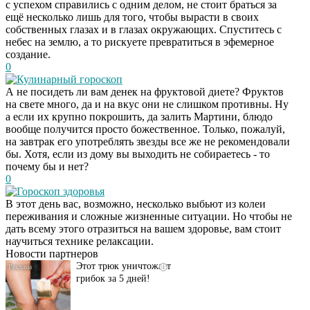
с успехом справились с одним делом, не стоит браться за
ещё несколько лишь для того, чтобы вырасти в своих
собственных глазах и в глазах окружающих. Спуститесь с
небес на землю, а то рискуете превратиться в эфемерное
создание.
0
Кулинарный гороскоп
А не посидеть ли вам денек на фруктовой диете? Фруктов
на свете много, да и на вкус они не слишком противны. Ну
а если их крупно покрошить, да залить Мартини, блюдо
вообще получится просто божественное. Только, пожалуй,
на завтрак его употреблять звезды все же не рекомендовали
бы. Хотя, если из дому вы выходить не собираетесь - то
почему бы и нет?
0
Гороскоп здоровья
Даже самый
i
В этот день вас, возможно, несколько выбьют из колеи
запущенный грибок
переживания и сложные жизненные ситуации. Но чтобы не
исчезнет с корнем,
дать всему этого отразиться на вашем здоровье, вам стоит
если перед сном…
научиться технике релаксации.
Новости партнеров
Этот трюк уничтожает
i
грибок за 5 дней!