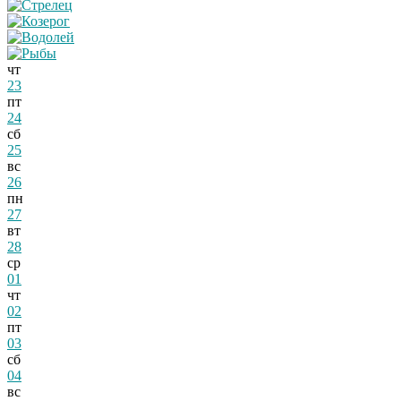
чт
23
пт
24
сб
25
вс
26
пн
27
вт
28
ср
01
чт
02
пт
03
сб
04
вс