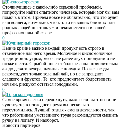
Бизнес-гороскоп
Столкнувшись с какой-либо серьезной проблемой,
попробуйте найти опытного человека, который мог бы вам
помочь в этом. Причём вовсе не обязательно, что это будет
ваш коллега, возможно, что кто-то из ваших близких или
родных людей не столь уж и некомпетентен в вашей
профессиональной сфере.
0
Кулинарный гороскоп
Нынче крайне важно каждый продукт есть строго в
отведенное для него время. Молочное и кисломолочное -
традиционно утром, мясо - не ранее двух пополудни и не
позже шести. С рыбой повезет больше - она позволительна
аж до девяти вечера, начиная с полудня. Позже звезды
рекомендуют только зеленый чай, но не запрещают
сладкого и фруктов. Те, кто предпочитает бодрствовать
ночами, рискуют остаться голодными.
0
Гороскоп здоровья
Самое время слегка передохнуть, даже если вы этого и не
Скрытая камера на
i
чувствуете, в последнее время вы несколько
пляже Крыма: Что
переутомились. Лучший отдых - смена деятельности, так
люди вытворяют, когда
что работникам умственного труда рекомендуется сменить
их не видят...
ручку на лопату. И наоборот.
Новости партнеров