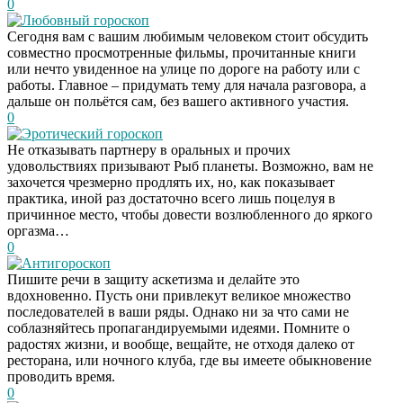
0
Любовный гороскоп
Сегодня вам с вашим любимым человеком стоит обсудить
совместно просмотренные фильмы, прочитанные книги
или нечто увиденное на улице по дороге на работу или с
работы. Главное – придумать тему для начала разговора, а
дальше он польётся сам, без вашего активного участия.
0
Эротический гороскоп
Не отказывать партнеру в оральных и прочих
удовольствиях призывают Рыб планеты. Возможно, вам не
захочется чрезмерно продлять их, но, как показывает
практика, иной раз достаточно всего лишь поцелуя в
причинное место, чтобы довести возлюбленного до яркого
оргазма…
0
Антигороскоп
Пишите речи в защиту аскетизма и делайте это
вдохновенно. Пусть они привлекут великое множество
последователей в ваши ряды. Однако ни за что сами не
соблазняйтесь пропагандируемыми идеями. Помните о
радостях жизни, и вообще, вещайте, не отходя далеко от
ресторана, или ночного клуба, где вы имеете обыкновение
проводить время.
0