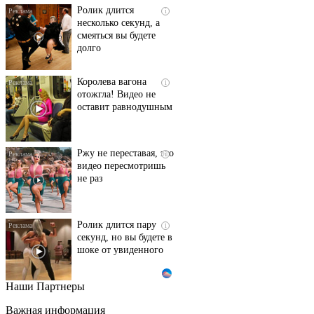
Ролик длится
i
несколько секунд, а
смеяться вы будете
долго
Королева вагона
i
отожгла! Видео не
оставит равнодушным
Ржу не переставая, это
i
видео пересмотришь
не раз
Ролик длится пару
i
секунд, но вы будете в
шоке от увиденного
Наши Партнеры
Этот танец невесты
i
оставит вас без слов!
Важная информация