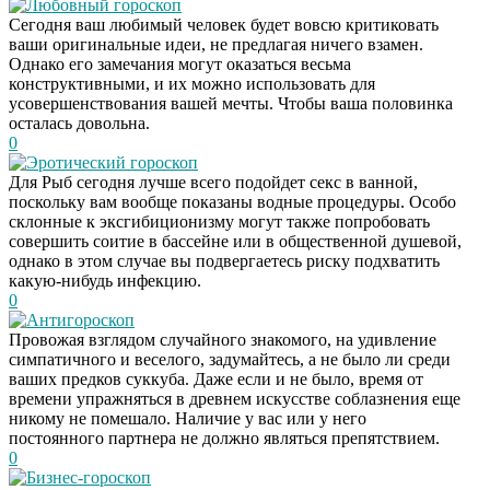
Любовный гороскоп
Сегодня ваш любимый человек будет вовсю критиковать
ваши оригинальные идеи, не предлагая ничего взамен.
Однако его замечания могут оказаться весьма
конструктивными, и их можно использовать для
усовершенствования вашей мечты. Чтобы ваша половинка
осталась довольна.
0
Эротический гороскоп
Для Рыб сегодня лучше всего подойдет секс в ванной,
поскольку вам вообще показаны водные процедуры. Особо
склонные к эксгибиционизму могут также попробовать
совершить соитие в бассейне или в общественной душевой,
однако в этом случае вы подвергаетесь риску подхватить
какую-нибудь инфекцию.
0
Антигороскоп
Провожая взглядом случайного знакомого, на удивление
симпатичного и веселого, задумайтесь, а не было ли среди
ваших предков суккуба. Даже если и не было, время от
времени упражняться в древнем искусстве соблазнения еще
никому не помешало. Наличие у вас или у него
постоянного партнера не должно являться препятствием.
0
Бизнес-гороскоп