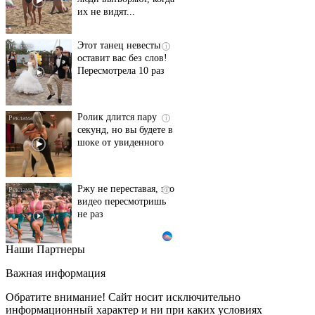
их не видят...
Этот танец невесты
i
оставит вас без слов!
Пересмотрела 10 раз
Ролик длится пару
i
секунд, но вы будете в
шоке от увиденного
Ржу не переставая, это
i
видео пересмотришь
не раз
Наши Партнеры
Ролик из Омска: вы
i
будете смеяться долго
Важная информация
Обратите внимание! Сайт носит исключительно
информационный характер и ни при каких условиях