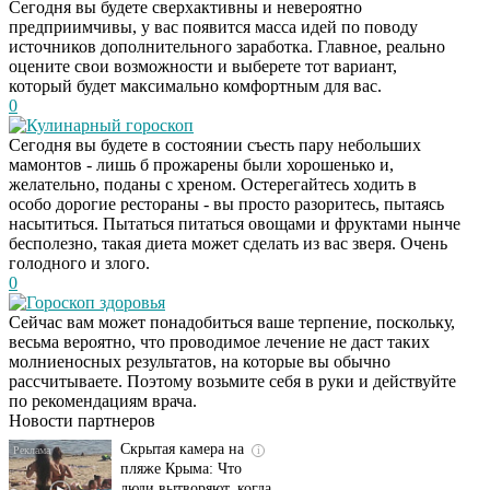
Сегодня вы будете сверхактивны и невероятно
предприимчивы, у вас появится масса идей по поводу
источников дополнительного заработка. Главное, реально
оцените свои возможности и выберете тот вариант,
который будет максимально комфортным для вас.
0
Кулинарный гороскоп
Сегодня вы будете в состоянии съесть пару небольших
мамонтов - лишь б прожарены были хорошенько и,
желательно, поданы с хреном. Остерегайтесь ходить в
особо дорогие рестораны - вы просто разоритесь, пытаясь
насытиться. Пытаться питаться овощами и фруктами нынче
бесполезно, такая диета может сделать из вас зверя. Очень
голодного и злого.
0
Гороскоп здоровья
Сейчас вам может понадобиться ваше терпение, поскольку,
Ролик длится
i
весьма вероятно, что проводимое лечение не даст таких
несколько секунд, а
молниеносных результатов, на которые вы обычно
смеяться вы будете
рассчитываете. Поэтому возьмите себя в руки и действуйте
долго
по рекомендациям врача.
Новости партнеров
Скрытая камера на
i
пляже Крыма: Что
люди вытворяют, когда