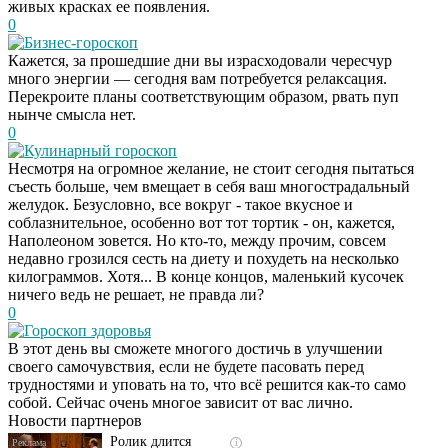
живых красках ее появления.
0
Бизнес-гороскоп
Кажется, за прошедшие дни вы израсходовали чересчур
много энергии — сегодня вам потребуется релаксация.
Перекроите планы соответствующим образом, рвать пуп
нынче смысла нет.
0
Кулинарный гороскоп
Несмотря на огромное желание, не стоит сегодня пытаться
съесть больше, чем вмещает в себя ваш многострадальный
желудок. Безусловно, все вокруг - такое вкусное и
соблазнительное, особенно вот тот тортик - он, кажется,
Наполеоном зовется. Но кто-то, между прочим, совсем
недавно грозился сесть на диету и похудеть на несколько
килограммов. Хотя... В конце концов, маленький кусочек
ничего ведь не решает, не правда ли?
0
Гороскоп здоровья
Скрытая камера на
i
В этот день вы сможете многого достичь в улучшении
пляже Крыма: Что
своего самочувствия, если не будете пасовать перед
люди вытворяют, когда
трудностями и уповать на то, что всё решится как-то само
их не видят...
собой. Сейчас очень многое зависит от вас лично.
Новости партнеров
Ролик длится
i