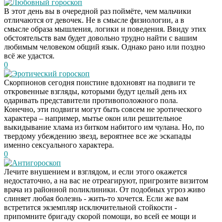
Любовный гороскоп
В этот день вы в очередной раз поймёте, чем мальчики
отличаются от девочек. Не в смысле физиологии, а в
смысле образа мышления, логики и поведения. Ввиду этих
обстоятельств вам будет довольно трудно найти с вашим
любимым человеком общий язык. Однако рано или поздно
всё же удастся.
0
Эротический гороскоп
Скорпионов сегодня поистине вдохновят на подвиги те
откровенные взгляды, которыми будут целый день их
одаривать представители противоположного пола.
Конечно, эти подвиги могут быть совсем не эротического
характера – например, мытье окон или решительное
выкидывание хлама из битком набитого им чулана. Но, по
твердому убеждению звезд, вероятнее все же эскапады
именно сексуального характера.
0
Антигороскоп
Лечите внушением и взглядом, и если этого окажется
недостаточно, а на вас не отреагируют, пригрозите визитом
врача из районной поликлиники. От подобных угроз живо
слиняет любая болезнь - жить-то хочется. Если же вам
встретится экземпляр исключительной стойкости -
припомните бригаду скорой помощи, во всей ее мощи и