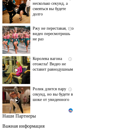
несколько секунд, а
смеяться вы будете
долго
Ржу не переставая, это
i
видео пересмотришь
не раз
Королева вагона
i
отожгла! Видео не
оставит равнодушным
Ролик длится пару
i
секунд, но вы будете в
шоке от увиденного
Наши Партнеры
Этот танец невесты
i
оставит вас без слов!
Важная информация
Пересмотрела 10 раз