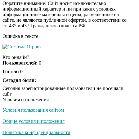
Обратите внимание! Сайт носит исключительно
информационный характер и ни при каких условиях
информационные материалы и цены, размещенные на
Ролик из Омска: вы
i
сайте, не являются публичной офертой, в соответствии со
будете смеяться долго
ст. 435 и 437 Гражданского кодекса РФ.
Ошибка в тексте
Публичный удар
i
Зеленскому от Кличко:
Кто онлайн?
это настоящий вызов
Пользователей:
0
Гостей:
0
Сегодня были:
Сегодня зарегистрированные пользователи не посещали
сайт
Условия и положения
Условия пользования сайтом
Общие условия и положения
Политика конфиденциальности