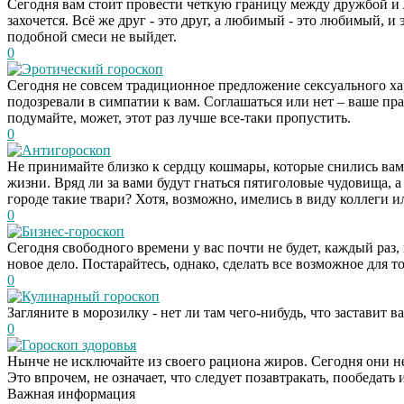
Сегодня вам стоит провести четкую границу между дружбой и л
захочется. Всё же друг - это друг, а любимый - это любимый, и
подобной смеси не выйдет.
0
Эротический гороскоп
Сегодня не совсем традиционное предложение сексуального хара
подозревали в симпатии к вам. Соглашаться или нет – ваше прав
подумайте, может, этот раз лучше все-таки пропустить.
0
Антигороскоп
Не принимайте близко к сердцу кошмары, которые снились вам 
жизни. Вряд ли за вами будут гнаться пятиголовые чудовища, 
городе такие твари? Хотя, возможно, имелись в виду коллеги и
0
Бизнес-гороскоп
Сегодня свободного времени у вас почти не будет, каждый раз, 
новое дело. Постарайтесь, однако, сделать все возможное для 
0
Кулинарный гороскоп
Загляните в морозилку - нет ли там чего-нибудь, что заставит
0
Гороскоп здоровья
Нынче не исключайте из своего рациона жиров. Сегодня они не
Это впрочем, не означает, что следует позавтракать, пообедать
Важная информация