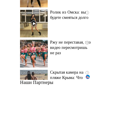
Ржу не переставая, это
i
видео пересмотришь
не раз
Скрытая камера на
i
пляже Крыма: Что
люди вытворяют, когда
их не видят...
Наши Партнеры
Ролик длится
i
несколько секунд, а
смеяться вы будете
долго
Королева вагона
i
отожгла! Видео не
оставит равнодушным