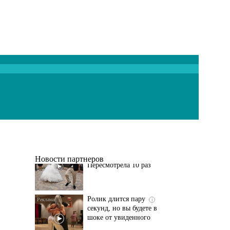
Этот танец невесты
i
оставит вас без слов!
Пересмотрела 10 раз
Новости партнеров
Ролик длится пару
i
секунд, но вы будете в
шоке от увиденного
Ролик из Омска: вы
i
будете смеяться долго