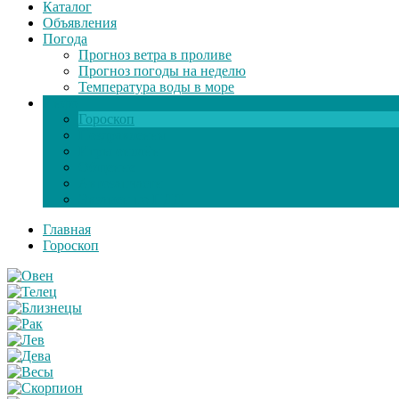
Каталог
Объявления
Погода
Прогноз ветра в проливе
Прогноз погоды на неделю
Температура воды в море
Инфо
Гороскоп
Поздравления
Игры онлайн
Общение
Автозапчасти
Экзамен по ПДД
Главная
Гороскоп