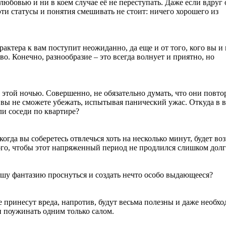
юбовью и ни в коем случае её не переступать. Даже если вдруг 
 эти статусы и понятия смешивать не стоит: ничего хорошего из
ктера к вам поступит неожиданно, да еще и от того, кого вы и 
о. Конечно, разнообразие – это всегда волнует и приятно, но
этой ночью. Совершенно, не обязательно думать, что они повтор
а вы не сможете убежать, испытывая панический ужас. Откуда в 
ли соседи по квартире?
когда вы соберетесь отвлечься хоть на несколько минут, будет во
того, чтобы этот напряженный период не продлился слишком долг
 вашу фантазию проснуться и создать нечто особо выдающееся?
 принесут вреда, напротив, будут весьма полезны и даже необх
 и поужинать одним только салом.