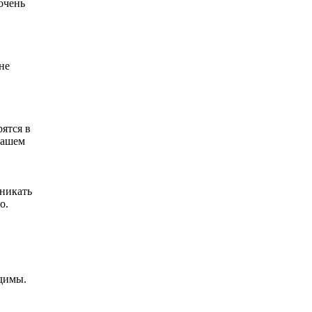
очень
не
ятся в
вашем
зникать
о.
одимы.