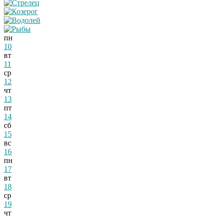
пн
10
вт
11
ср
12
чт
13
пт
14
сб
15
вс
16
пн
17
вт
18
ср
19
чт