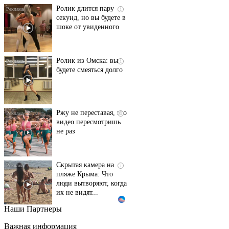
Ролик длится пару
i
секунд, но вы будете в
шоке от увиденного
Ролик из Омска: вы
i
будете смеяться долго
Ржу не переставая, это
i
видео пересмотришь
не раз
Скрытая камера на
i
пляже Крыма: Что
люди вытворяют, когда
их не видят...
Наши Партнеры
Ролик длится
i
несколько секунд, а
Важная информация