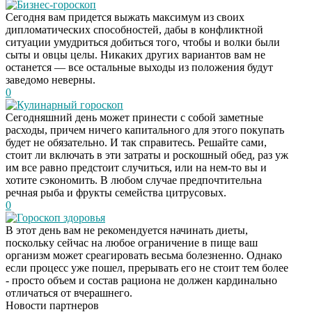
Бизнес-гороскоп
Сегодня вам придется выжать максимум из своих
дипломатических способностей, дабы в конфликтной
ситуации умудриться добиться того, чтобы и волки были
сыты и овцы целы. Никаких других вариантов вам не
останется — все остальные выходы из положения будут
заведомо неверны.
0
Кулинарный гороскоп
Сегодняшний день может принести с собой заметные
расходы, причем ничего капитального для этого покупать
будет не обязательно. И так справитесь. Решайте сами,
стоит ли включать в эти затраты и роскошный обед, раз уж
им все равно предстоит случиться, или на нем-то вы и
хотите сэкономить. В любом случае предпочтительна
речная рыба и фрукты семейства цитрусовых.
0
Гороскоп здоровья
В этот день вам не рекомендуется начинать диеты,
поскольку сейчас на любое ограничение в пище ваш
Этот танец невесты
i
организм может среагировать весьма болезненно. Однако
оставит вас без слов!
если процесс уже пошел, прерывать его не стоит тем более
Пересмотрела 10 раз
- просто объем и состав рациона не должен кардинально
отличаться от вчерашнего.
Новости партнеров