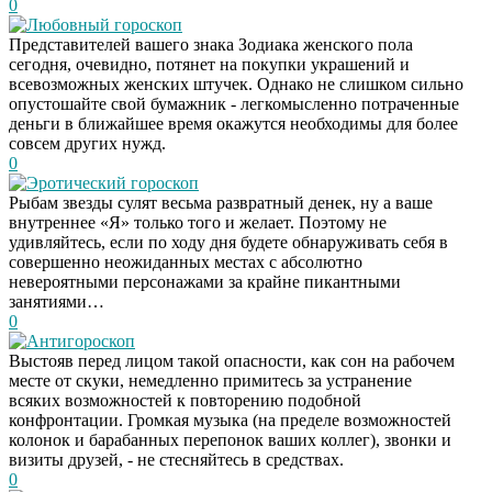
0
Любовный гороскоп
Представителей вашего знака Зодиака женского пола
сегодня, очевидно, потянет на покупки украшений и
всевозможных женских штучек. Однако не слишком сильно
опустошайте свой бумажник - легкомысленно потраченные
деньги в ближайшее время окажутся необходимы для более
совсем других нужд.
0
Эротический гороскоп
Рыбам звезды сулят весьма развратный денек, ну а ваше
внутреннее «Я» только того и желает. Поэтому не
удивляйтесь, если по ходу дня будете обнаруживать себя в
совершенно неожиданных местах с абсолютно
невероятными персонажами за крайне пикантными
занятиями…
0
Антигороскоп
Выстояв перед лицом такой опасности, как сон на рабочем
месте от скуки, немедленно примитесь за устранение
всяких возможностей к повторению подобной
конфронтации. Громкая музыка (на пределе возможностей
колонок и барабанных перепонок ваших коллег), звонки и
визиты друзей, - не стесняйтесь в средствах.
0