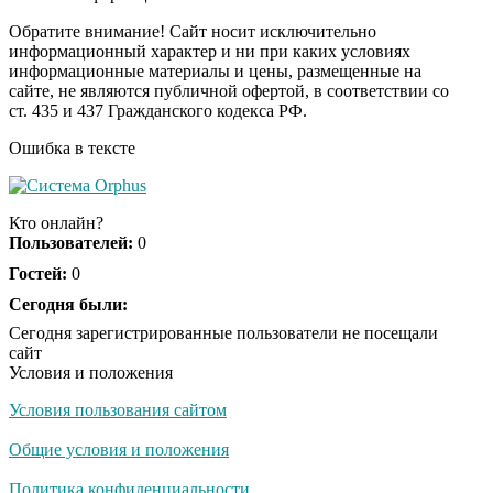
смеяться вы будете
долго
Обратите внимание! Сайт носит исключительно
информационный характер и ни при каких условиях
информационные материалы и цены, размещенные на
Королева вагона
i
сайте, не являются публичной офертой, в соответствии со
отожгла! Видео не
ст. 435 и 437 Гражданского кодекса РФ.
оставит равнодушным
Ошибка в тексте
Кто онлайн?
Пользователей:
0
Гостей:
0
Сегодня были:
Сегодня зарегистрированные пользователи не посещали
сайт
Условия и положения
Условия пользования сайтом
Общие условия и положения
Политика конфиденциальности