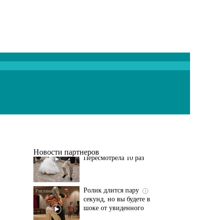
Этот танец невесты
i
оставит вас без слов!
Пересмотрела 10 раз
Новости партнеров
Ролик длится пару
i
секунд, но вы будете в
шоке от увиденного
Ролик из Омска: вы
i
будете смеяться долго