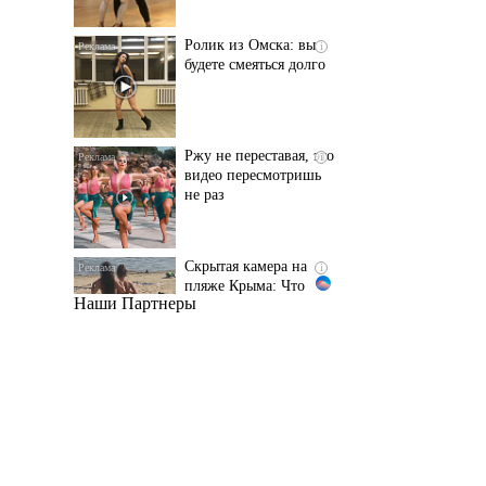
Ржу не переставая, это
i
видео пересмотришь
не раз
Скрытая камера на
i
пляже Крыма: Что
люди вытворяют, когда
их не видят...
Наши Партнеры
Ролик длится
i
несколько секунд, а
смеяться вы будете
долго
Королева вагона
i
отожгла! Видео не
оставит равнодушным