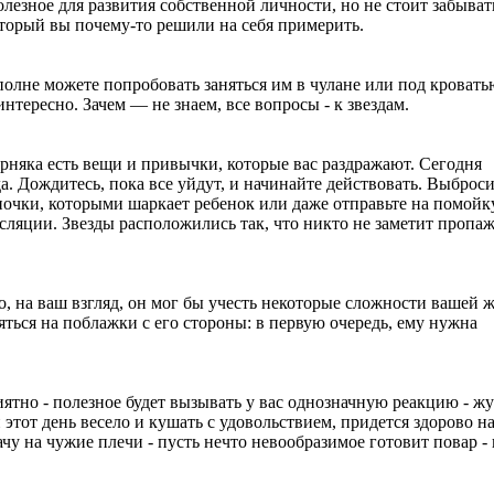
олезное для развития собственной личности, но не стоит забывать
оторый вы почему-то решили на себя примерить.
вполне можете попробовать заняться им в чулане или под кровать
нтересно. Зачем — не знаем, все вопросы - к звездам.
рняка есть вещи и привычки, которые вас раздражают. Сегодня
да. Дождитесь, пока все уйдут, и начинайте действовать. Выброс
апочки, которыми шаркает ребенок или даже отправьте на помойк
сляции. Звезды расположились так, что никто не заметит пропаж
о, на ваш взгляд, он мог бы учесть некоторые сложности вашей 
еяться на поблажки с его стороны: в первую очередь, ему нужна
иятно - полезное будет вызывать у вас однозначную реакцию - ж
 этот день весело и кушать с удовольствием, придется здорово н
чу на чужие плечи - пусть нечто невообразимое готовит повар -