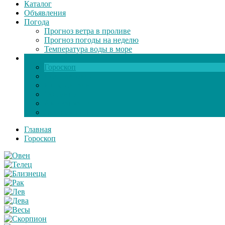
Каталог
Объявления
Погода
Прогноз ветра в проливе
Прогноз погоды на неделю
Температура воды в море
Инфо
Гороскоп
Поздравления
Игры онлайн
Общение
Автозапчасти
Экзамен по ПДД
Главная
Гороскоп