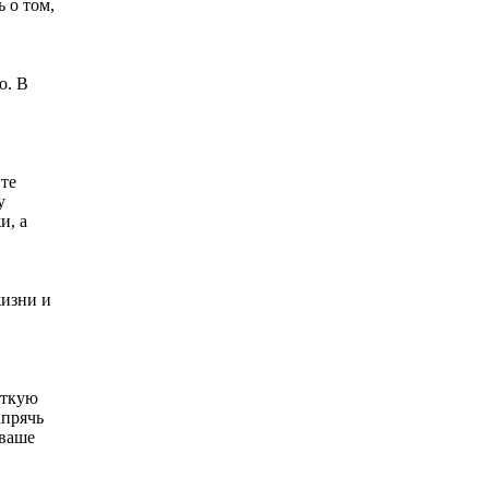
 о том,
ю. В
ите
у
и, а
жизни и
уткую
апрячь
 ваше