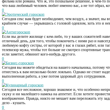
фильма или романа. Что ж, это похвальное решение, в чем-то п
что ваш любимый человек любит именно вас, а не тот образ, к
0
Эротический гороскоп
Сегодня секс вам будет необходимее, чем воздух, а значит, вы 
крайнем случае — укрывшись с головой одеялом, хоть это и неи
0
Антигороскоп
Если вы делите жилище с кем-либо, то у ваших сожителей наве
отличный день, для того, чтобы покончить с ними раз и навсег
любимую кофту сестры, от которой у вас в глазах рябит, или т
телевизор мужа, чтобы тот больше не смотрел спортивные тран
если заметит, обвинит кого-нибудь другого.
0
Бизнес-гороскоп
Сегодня вы можете обидеться на вашего начальника, потому чт
отнестись к вам несколько более лояльно. Однако не стоит над
выполненная работа, а уже потом здоровый дух сотрудников.
0
Кулинарный гороскоп
Сегодня все несложное, хорошо знакомое и, что особенно непр
скуку и ни малейшего намека на аппетит. Если хотите провести
воображение. Правда, никто не мешает вам переложить эту зада
дело - кушать.
0