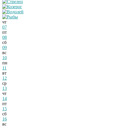
чт
07
пт
08
сб
09
вс
10
пн
11
вт
12
ср
13
чт
14
пт
15
сб
16
вс