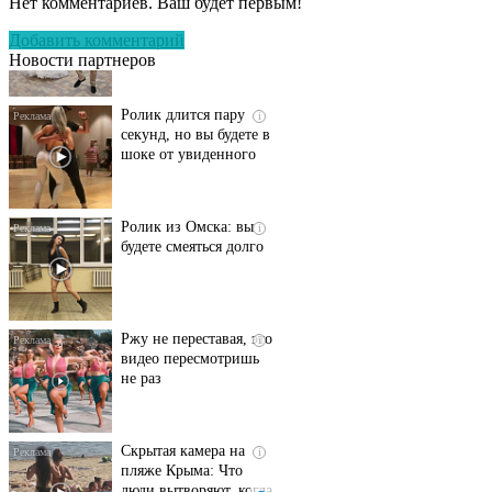
Нет комментариев. Ваш будет первым!
Пересмотрела 10 раз
Добавить комментарий
Новости партнеров
Ролик длится пару
i
секунд, но вы будете в
шоке от увиденного
Ролик из Омска: вы
i
будете смеяться долго
Ржу не переставая, это
i
видео пересмотришь
не раз
Скрытая камера на
i
пляже Крыма: Что
люди вытворяют, когда
их не видят...