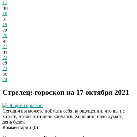
17
пн
18
вт
19
ср
20
чт
21
пт
22
сб
23
вс
24
Стрелец: гороскоп на 17 октября 2021
Общий гороскоп
Сегодня вы можете поймать себя на ощущении, что вы не
хотите, чтобы этот день кончался. Хороший, надо думать,
день будет.
Комментарии (
0
)
Этот танец невесты
i
оставит вас без слов!