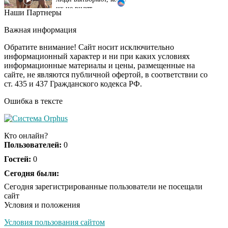
Наши Партнеры
Ролик длится
i
несколько секунд, а
Важная информация
смеяться вы будете
долго
Обратите внимание! Сайт носит исключительно
информационный характер и ни при каких условиях
информационные материалы и цены, размещенные на
Королева вагона
i
сайте, не являются публичной офертой, в соответствии со
отожгла! Видео не
ст. 435 и 437 Гражданского кодекса РФ.
оставит равнодушным
Ошибка в тексте
США — Южной
i
Корее: «Верни мне
Кто онлайн?
всё, что я подарил —
Пользователей:
0
Patriot и THAAD»
Гостей:
0
Сегодня были:
Экс-бойфренд дочери
i
Борисовой душил ее
Сегодня зарегистрированные пользователи не посещали
из-за макарон
сайт
Условия и положения
Условия пользования сайтом
Забывший о
i