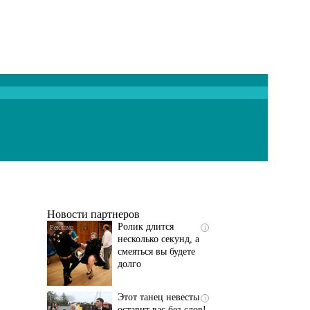
Скрытая камера на
i
пляже Крыма: Что
люди вытворяют, когда
их не видят...
Новости партнеров
Ролик длится
i
несколько секунд, а
смеяться вы будете
долго
Этот танец невесты
i
оставит вас без слов!