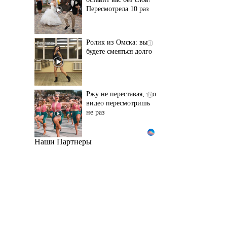
Пересмотрела 10 раз
Ролик из Омска: вы
i
будете смеяться долго
Ржу не переставая, это
i
видео пересмотришь
не раз
Наши Партнеры
Обнаружена тайная
i
семья пропавшего
Усольцева: вторая
жена и дочь
Канадская гимнастка
i
Беззубенко
призналась, чем ее
разочаровала Москва