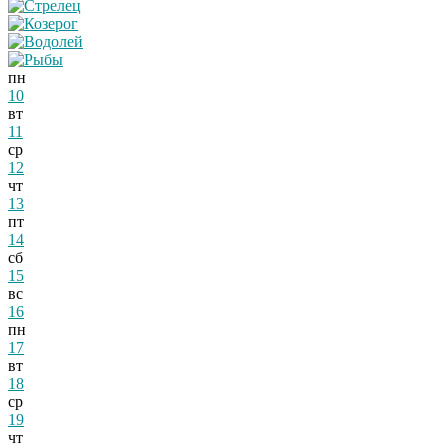
пн
10
вт
11
ср
12
чт
13
пт
14
сб
15
вс
16
пн
17
вт
18
ср
19
чт