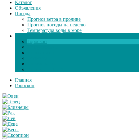
Каталог
Объявления
Погода
Прогноз ветра в проливе
Прогноз погоды на неделю
Температура воды в море
Инфо
Гороскоп
Поздравления
Игры онлайн
Общение
Автозапчасти
Экзамен по ПДД
Главная
Гороскоп