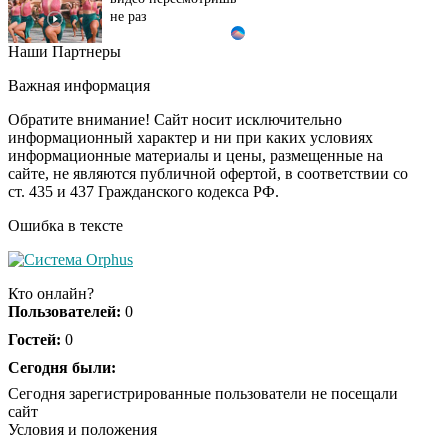
Наши Партнеры
Ролик длится пару
i
секунд, но вы будете в
Важная информация
шоке от увиденного
Обратите внимание! Сайт носит исключительно
информационный характер и ни при каких условиях
информационные материалы и цены, размещенные на
Смолов призвал
i
сайте, не являются публичной офертой, в соответствии со
российских
ст. 435 и 437 Гражданского кодекса РФ.
футболистов покинуть
страну
Ошибка в тексте
Ролик из Омска: вы
i
будете смеяться долго
Кто онлайн?
Пользователей:
0
Гостей:
0
Королева вагона
Сегодня были:
i
отожгла! Видео не
Сегодня зарегистрированные пользователи не посещали
оставит равнодушным
сайт
Условия и положения