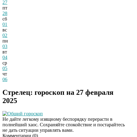
27
пт
28
сб
01
вс
02
пн
03
вт
04
ср
05
чт
06
Стрелец: гороскоп на 27 февраля
2025
Общий гороскоп
Не дайте легкому изящному беспорядку перерасти в
полнейший хаос. Сохраняйте спокойствие и постарайтесь
не дать ситуации управлять вами.
Комментарии (
0
)
Скрытая камера на
i