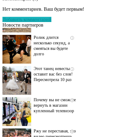
пляже Крыма: Что
Нет комментариев. Ваш будет первым!
люди вытворяют, когда
их не видят...
Добавить комментарий
Новости партнеров
Ролик длится
i
несколько секунд, а
смеяться вы будете
долго
Этот танец невесты
i
оставит вас без слов!
Пересмотрела 10 раз
Почему вы не сможете
i
вернуть в магазин
купленный телевизор
Ржу не переставая, это
i
видео пересмотришь
не раз