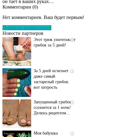
он тает в ваших руках…
Комментарии (
0
)
Даже самый
i
запущенный грибок
Нет комментариев. Ваш будет первым!
исчезнет с корнем,
если перед сном…
Добавить комментарий
Новости партнеров
Этот трюк уничтожает
i
грибок за 5 дней!
За 5 дней исчезнет
i
даже самый
застарелый грибок:
вот хитрость
Запущенный грибок
i
ссохнется за 1 ночь!
Делюсь рецептом...
Моя бабушка
i