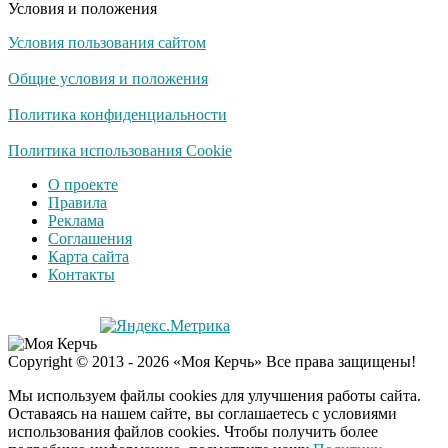
Условия и положения
Условия пользования сайтом
Скрытая камера на
i
пляже Крыма: Что
Общие условия и положения
люди вытворяют, когда
их не видят...
Политика конфиденциальности
Ролик длится
Политика использования Cookie
i
несколько секунд, а
О проекте
смеяться вы будете
Правила
долго
Реклама
Соглашения
Королева вагона
i
Карта сайта
отожгла! Видео не
Контакты
оставит равнодушным
Экс-бойфренд дочери
i
Copyright © 2013 - 2026 «Моя Керчь» Все права защищены!
Борисовой душил ее
из-за макарон
Мы используем файлы cookies для улучшения работы сайта.
Оставаясь на нашем сайте, вы соглашаетесь с условиями
использования файлов cookies. Чтобы получить более