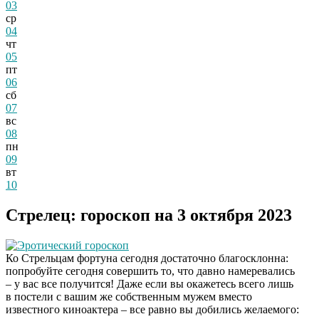
03
ср
04
чт
05
пт
06
сб
07
вс
08
пн
09
вт
10
Стрелец: гороскоп на 3 октября 2023
Эротический гороскоп
Ко Стрельцам фортуна сегодня достаточно благосклонна:
попробуйте сегодня совершить то, что давно намеревались
– у вас все получится! Даже если вы окажетесь всего лишь
в постели с вашим же собственным мужем вместо
известного киноактера – все равно вы добились желаемого: