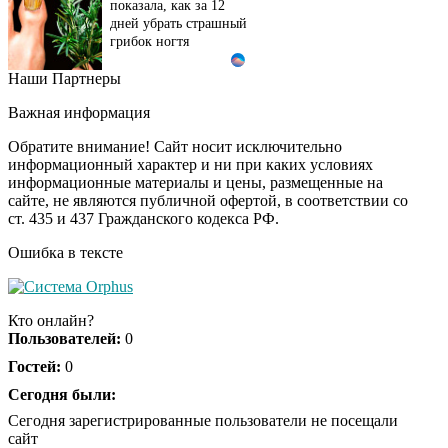
показала, как за 12
дней убрать страшный
грибок ногтя
Наши Партнеры
Этот танец невесты
i
оставит вас без слов!
Важная информация
Пересмотрела 10 раз
Обратите внимание! Сайт носит исключительно
информационный характер и ни при каких условиях
информационные материалы и цены, размещенные на
Ролик длится пару
i
сайте, не являются публичной офертой, в соответствии со
секунд, но вы будете в
ст. 435 и 437 Гражданского кодекса РФ.
шоке от увиденного
Ошибка в тексте
Ролик из Омска: вы
i
будете смеяться долго
Кто онлайн?
Пользователей:
0
Гостей:
0
Ржу не переставая, это
Сегодня были:
i
видео пересмотришь
Сегодня зарегистрированные пользователи не посещали
не раз
сайт