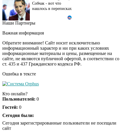
Собчак - вот что
нашлось в переписках
Наши Партнеры
"Потеряли стыд в
i
погоне за "Диором":
Важная информация
Поплавская вмазала
семейке Плющенко
Обратите внимание! Сайт носит исключительно
информационный характер и ни при каких условиях
информационные материалы и цены, размещенные на
Этот танец невесты
i
сайте, не являются публичной офертой, в соответствии со
оставит вас без слов!
ст. 435 и 437 Гражданского кодекса РФ.
Пересмотрела 10 раз
Ошибка в тексте
Ролик длится пару
i
секунд, но вы будете в
Кто онлайн?
шоке от увиденного
Пользователей:
0
Гостей:
0
Ржу не переставая, это
Сегодня были:
i
видео пересмотришь
Сегодня зарегистрированные пользователи не посещали
не раз
сайт