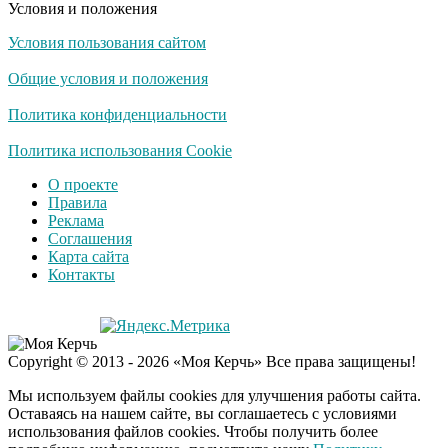
Условия и положения
Условия пользования сайтом
Какие товары
i
пропадут из
Общие условия и положения
магазинов с 1 августа
2026 года
Политика конфиденциальности
Ролик из Омска: вы
Политика использования Cookie
i
будете смеяться долго
О проекте
Правила
Реклама
Соглашения
Публичный удар
i
Карта сайта
Зеленскому от Кличко:
Контакты
это настоящий вызов
Copyright © 2013 - 2026 «Моя Керчь» Все права защищены!
Мы используем файлы cookies для улучшения работы сайта.
Оставаясь на нашем сайте, вы соглашаетесь с условиями
использования файлов cookies. Чтобы получить более