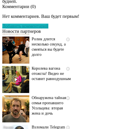
будней.
Комментарии (
0
)
Скрытая камера на
i
пляже Крыма: Что
Нет комментариев. Ваш будет первым!
люди вытворяют, когда
их не видят...
Добавить комментарий
Новости партнеров
Ролик длится
i
несколько секунд, а
смеяться вы будете
долго
Королева вагона
i
отожгла! Видео не
оставит равнодушным
Обнаружена тайная
i
семья пропавшего
Усольцева: вторая
жена и дочь
Взломали Telegram
i