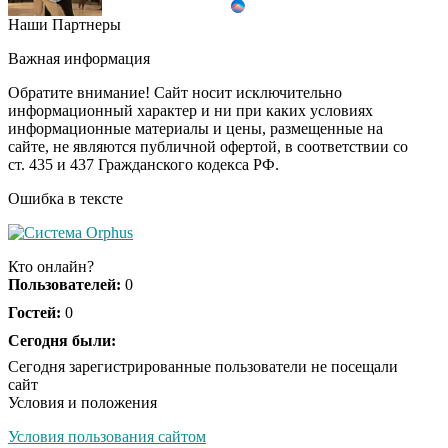
Наши Партнеры
Ролик из Омска: вы
i
будете смеяться долго
Важная информация
Обратите внимание! Сайт носит исключительно
информационный характер и ни при каких условиях
информационные материалы и цены, размещенные на
Королева вагона
i
сайте, не являются публичной офертой, в соответствии со
отожгла! Видео не
ст. 435 и 437 Гражданского кодекса РФ.
оставит равнодушным
Ошибка в тексте
Кто онлайн?
Пользователей:
0
Гостей:
0
Сегодня были:
Сегодня зарегистрированные пользователи не посещали
сайт
Условия и положения
Условия пользования сайтом