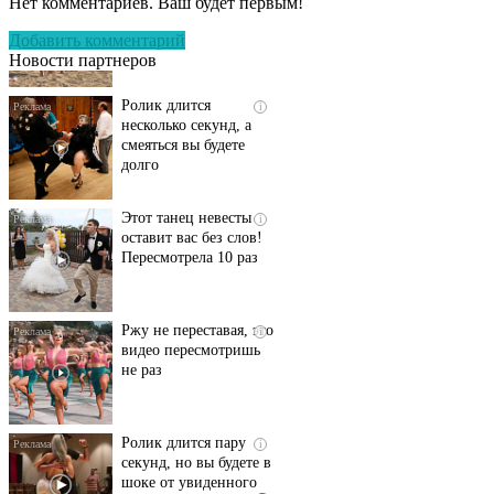
Нет комментариев. Ваш будет первым!
люди вытворяют, когда
их не видят...
Добавить комментарий
Новости партнеров
Ролик длится
i
несколько секунд, а
смеяться вы будете
долго
Этот танец невесты
i
оставит вас без слов!
Пересмотрела 10 раз
Ржу не переставая, это
i
видео пересмотришь
не раз
Ролик длится пару
i
секунд, но вы будете в
шоке от увиденного