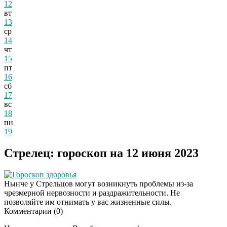
12
вт
13
ср
14
чт
15
пт
16
сб
17
вс
18
пн
19
Стрелец: гороскоп на 12 июня 2023
Гороскоп здоровья
Нынче у Стрельцов могут возникнуть проблемы из-за
чрезмерной нервозности и раздражительности. Не
позволяйте им отнимать у вас жизненные силы.
Комментарии (
0
)
Скрытая камера на
i
пляже Крыма: Что