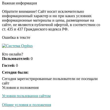
оставит вас без слов!
Важная информация
Пересмотрела 10 раз
Обратите внимание! Сайт носит исключительно
информационный характер и ни при каких условиях
информационные материалы и цены, размещенные на
Ролик длится пару
i
сайте, не являются публичной офертой, в соответствии со
секунд, но вы будете в
ст. 435 и 437 Гражданского кодекса РФ.
шоке от увиденного
Ошибка в тексте
Ролик из Омска: вы
i
будете смеяться долго
Кто онлайн?
Пользователей:
0
Гостей:
0
Ржу не переставая, это
Сегодня были:
i
видео пересмотришь
Сегодня зарегистрированные пользователи не посещали
не раз
сайт
Условия и положения
Условия пользования сайтом
Скрытая камера на
i
пляже Крыма: Что
Общие условия и положения
люди вытворяют, когда