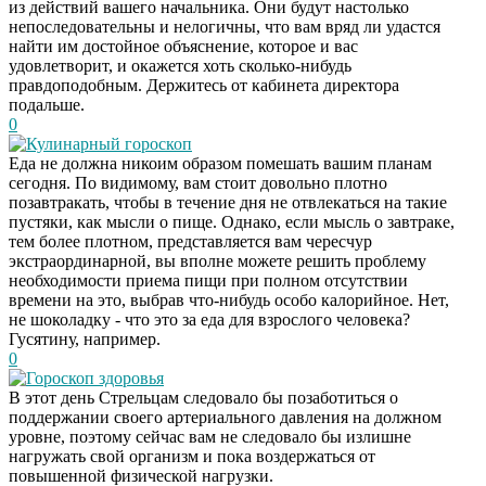
из действий вашего начальника. Они будут настолько
непоследовательны и нелогичны, что вам вряд ли удастся
найти им достойное объяснение, которое и вас
удовлетворит, и окажется хоть сколько-нибудь
правдоподобным. Держитесь от кабинета директора
подальше.
0
Кулинарный гороскоп
Еда не должна никоим образом помешать вашим планам
сегодня. По видимому, вам стоит довольно плотно
позавтракать, чтобы в течение дня не отвлекаться на такие
пустяки, как мысли о пище. Однако, если мысль о завтраке,
тем более плотном, представляется вам чересчур
экстраординарной, вы вполне можете решить проблему
необходимости приема пищи при полном отсутствии
времени на это, выбрав что-нибудь особо калорийное. Нет,
не шоколадку - что это за еда для взрослого человека?
Гусятину, например.
0
Гороскоп здоровья
В этот день Стрельцам следовало бы позаботиться о
Даже самый
i
поддержании своего артериального давления на должном
запущенный грибок
уровне, поэтому сейчас вам не следовало бы излишне
исчезнет с корнем,
нагружать свой организм и пока воздержаться от
если перед сном…
повышенной физической нагрузки.