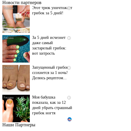
Новости партнеров
Этот трюк уничтожает
i
грибок за 5 дней!
За 5 дней исчезнет
i
даже самый
застарелый грибок:
вот хитрость
Запущенный грибок
i
ссохнется за 1 ночь!
Делюсь рецептом...
Моя бабушка
i
показала, как за 12
дней убрать страшный
грибок ногтя
Наши Партнеры
Этот танец невесты
i