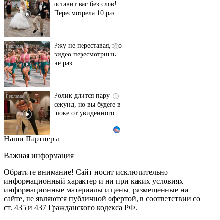
оставит вас без слов!
Пересмотрела 10 раз
Ржу не переставая, это
i
видео пересмотришь
не раз
Ролик длится пару
i
секунд, но вы будете в
шоке от увиденного
Наши Партнеры
Скрытые признаки
i
рака: на такое никто
Важная информация
не обращает
внимание, а зря!
Обратите внимание! Сайт носит исключительно
информационный характер и ни при каких условиях
информационные материалы и цены, размещенные на
Канадская гимнастка
i
сайте, не являются публичной офертой, в соответствии со
Беззубенко
ст. 435 и 437 Гражданского кодекса РФ.
призналась, чем ее
разочаровала Москва