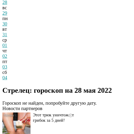
28
вс
29
пн
30
вт
31
ср
01
чт
02
пт
03
сб
04
Даже самый
i
запущенный грибок
Стрелец: гороскоп на 28 мая 2022
исчезнет с корнем,
если перед сном…
Гороскоп не найден, попробуйте другую дату.
Новости партнеров
Этот трюк уничтожает
i
грибок за 5 дней!