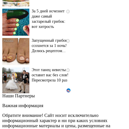
За 5 дней исчезнет
i
даже самый
застарелый грибок:
вот хитрость
Запущенный грибок
i
ссохнется за 1 ночь!
Делюсь рецептом...
Этот танец невесты
i
оставит вас без слов!
Пересмотрела 10 раз
Наши Партнеры
Ролик длится пару
i
секунд, но вы будете в
Важная информация
шоке от увиденного
Обратите внимание! Сайт носит исключительно
информационный характер и ни при каких условиях
информационные материалы и цены, размещенные на
Ролик из Омска: вы
i