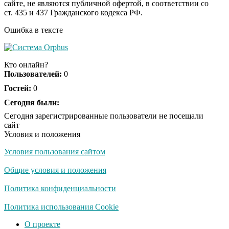
сайте, не являются публичной офертой, в соответствии со
будете смеяться долго
ст. 435 и 437 Гражданского кодекса РФ.
Ошибка в тексте
Ржу не переставая, это
i
видео пересмотришь
Кто онлайн?
не раз
Пользователей:
0
Гостей:
0
Скрытая камера на
Сегодня были:
i
пляже Крыма: Что
Сегодня зарегистрированные пользователи не посещали
люди вытворяют, когда
сайт
их не видят...
Условия и положения
Условия пользования сайтом
Ролик длится
i
несколько секунд, а
Общие условия и положения
смеяться вы будете
долго
Политика конфиденциальности
Королева вагона
Политика использования Cookie
i
отожгла! Видео не
О проекте
оставит равнодушным