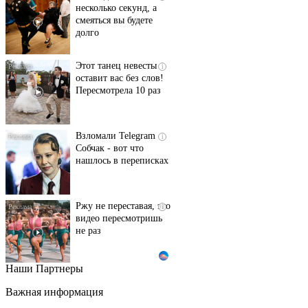
несколько секунд, а
смеяться вы будете
долго
Этот танец невесты
i
оставит вас без слов!
Пересмотрела 10 раз
Взломали Telegram
i
Собчак - вот что
нашлось в переписках
Ржу не переставая, это
i
видео пересмотришь
не раз
Наши Партнеры
Ролик длится пару
i
секунд, но вы будете в
Важная информация
шоке от увиденного