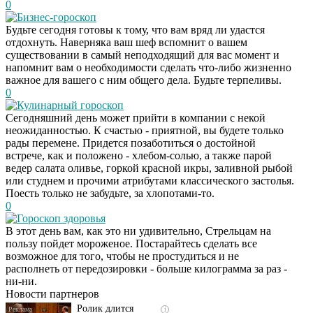
0
Бизнес-гороскоп
Будьте сегодня готовы к тому, что вам вряд ли удастся
отдохнуть. Наверняка ваш шеф вспомнит о вашем
существовании в самый неподходящий для вас момент и
напомнит вам о необходимости сделать что-либо жизненно
важное для вашего с ним общего дела. Будьте терпеливы.
0
Кулинарный гороскоп
Сегодняшний день может прийти в компании с некой
неожиданностью. К счастью - приятной, вы будете только
рады перемене. Придется позаботиться о достойной
встрече, как и положено - хлебом-солью, а также парой
ведер салата оливье, горкой красной икры, заливной рыбой
или студнем и прочими атрибутами классического застолья.
Поесть только не забудьте, за хлопотами-то.
0
Гороскоп здоровья
В этот день вам, как это ни удивительно, Стрельцам на
Скрытая камера на
i
пользу пойдет мороженое. Постарайтесь сделать все
пляже Крыма: Что
возможное для того, чтобы не простудиться и не
люди вытворяют, когда
располнеть от передозировки - больше килограмма за раз -
их не видят...
ни-ни.
Новости партнеров
Ролик длится
i