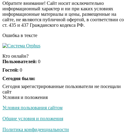
Обратите внимание! Сайт носит исключительно
информационный характер и ни при каких условиях
информационные материалы и цены, размещенные на
Ролик из Омска: вы
i
сайте, не являются публичной офертой, в соответствии со
будете смеяться долго
ст. 435 и 437 Гражданского кодекса РФ.
Ошибка в тексте
Королева вагона
i
отожгла! Видео не
Кто онлайн?
оставит равнодушным
Пользователей:
0
Гостей:
0
Сегодня были:
Сегодня зарегистрированные пользователи не посещали
сайт
Условия и положения
Условия пользования сайтом
Общие условия и положения
Политика конфиденциальности