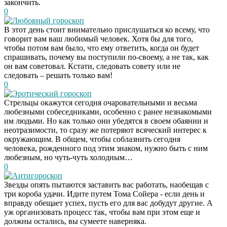
закончить.
0
Любовный гороскоп
В этот день стоит внимательно прислушаться ко всему, что
говорит вам ваш любимый человек. Хотя бы для того,
чтобы потом вам было, что ему ответить, когда он будет
спрашивать, почему вы поступили по-своему, а не так, как
он вам советовал. Кстати, следовать совету или не
следовать – решать только вам!
0
Эротический гороскоп
Стрельцы окажутся сегодня очаровательными и весьма
любезными собеседниками, особенно с ранее незнакомыми
им людьми. Но как только они убедятся в своем обаянии и
неотразимости, то сразу же потеряют всяческий интерес к
окружающим. В общем, чтобы соблазнить сегодня
человека, рожденного под этим знаком, нужно быть с ним
любезным, но чуть-чуть холодным…
0
Антигороскоп
Звезды опять пытаются заставить вас работать, наобещав с
три короба удачи. Идите путем Тома Сойера - если день и
вправду обещает успех, пусть его для вас добудут другие. А
уж организовать процесс так, чтобы вам при этом еще и
должны остались, вы сумеете наверняка.