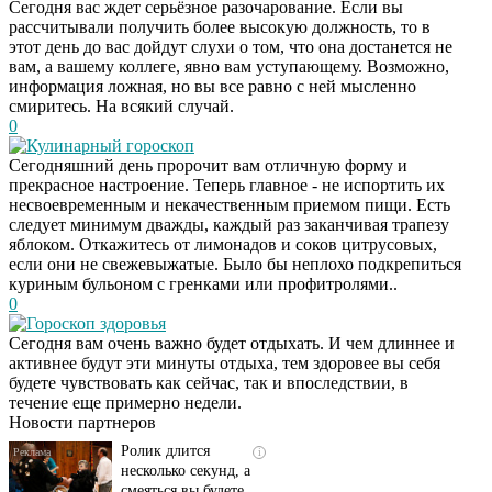
Сегодня вас ждет серьёзное разочарование. Если вы
рассчитывали получить более высокую должность, то в
этот день до вас дойдут слухи о том, что она достанется не
вам, а вашему коллеге, явно вам уступающему. Возможно,
информация ложная, но вы все равно с ней мысленно
смиритесь. На всякий случай.
0
Кулинарный гороскоп
Сегодняшний день пророчит вам отличную форму и
прекрасное настроение. Теперь главное - не испортить их
несвоевременным и некачественным приемом пищи. Есть
следует минимум дважды, каждый раз заканчивая трапезу
яблоком. Откажитесь от лимонадов и соков цитрусовых,
если они не свежевыжатые. Было бы неплохо подкрепиться
куриным бульоном с гренками или профитролями..
0
Гороскоп здоровья
Скрытая камера на
i
Сегодня вам очень важно будет отдыхать. И чем длиннее и
пляже Крыма: Что
активнее будут эти минуты отдыха, тем здоровее вы себя
люди вытворяют, когда
будете чувствовать как сейчас, так и впоследствии, в
их не видят...
течение еще примерно недели.
Новости партнеров
Ролик длится
i
несколько секунд, а
смеяться вы будете