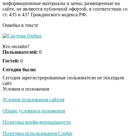
информационные материалы и цены, размещенные на
Ролик из Омска: вы
i
сайте, не являются публичной офертой, в соответствии со
будете смеяться долго
ст. 435 и 437 Гражданского кодекса РФ.
Ошибка в тексте
Ролик длится пару
i
секунд, но вы будете в
Кто онлайн?
шоке от увиденного
Пользователей:
0
Гостей:
0
Королева вагона
Сегодня были:
i
отожгла! Видео не
Сегодня зарегистрированные пользователи не посещали
оставит равнодушным
сайт
Условия и положения
Условия пользования сайтом
Общие условия и положения
Политика конфиденциальности
Политика использования Cookie