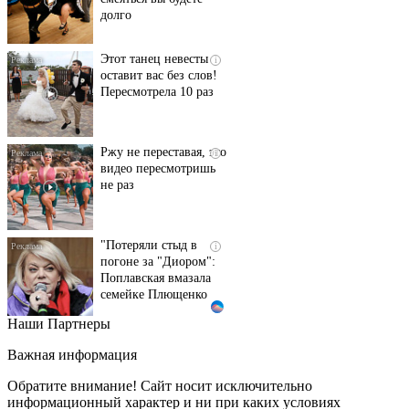
долго
Этот танец невесты
i
оставит вас без слов!
Пересмотрела 10 раз
Ржу не переставая, это
i
видео пересмотришь
не раз
"Потеряли стыд в
i
погоне за "Диором":
Поплавская вмазала
семейке Плющенко
Наши Партнеры
Публичный удар
i
Зеленскому от Кличко:
Важная информация
это настоящий вызов
Обратите внимание! Сайт носит исключительно
информационный характер и ни при каких условиях