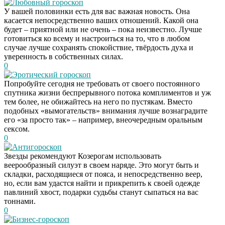
Любовный гороскоп
У вашей половинки есть для вас важная новость. Она
касается непосредственно ваших отношений. Какой она
будет – приятной или не очень – пока неизвестно. Лучше
готовиться ко всему и настроиться на то, что в любом
случае лучше сохранять спокойствие, твёрдость духа и
уверенность в собственных силах.
0
Эротический гороскоп
Попробуйте сегодня не требовать от своего постоянного
спутника жизни беспрерывного потока комплиментов и уж
тем более, не обижайтесь на него по пустякам. Вместо
подобных «вымогательств» внимания лучше вознаградите
его «за просто так» – например, внеочередным оральным
сексом.
0
Антигороскоп
Звезды рекомендуют Козерогам использовать
веерообразный силуэт в своем наряде. Это могут быть и
складки, расходящиеся от пояса, и непосредственно веер,
но, если вам удастся найти и прикрепить к своей одежде
павлиний хвост, подарки судьбы станут сыпаться на вас
тоннами.
0
Бизнес-гороскоп