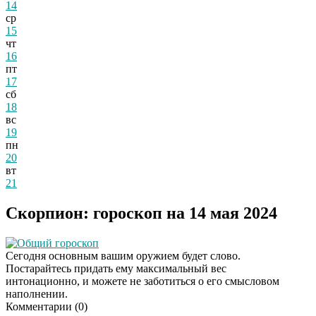
14
ср
15
чт
16
пт
17
сб
18
вс
19
пн
20
вт
21
Скорпион: гороскоп на 14 мая 2024
Общий гороскоп
Сегодня основным вашим оружием будет слово.
Постарайтесь придать ему максимальный вес
интонационно, и можете не заботиться о его смысловом
наполнении.
Комментарии (
0
)
Скрытая камера на
i