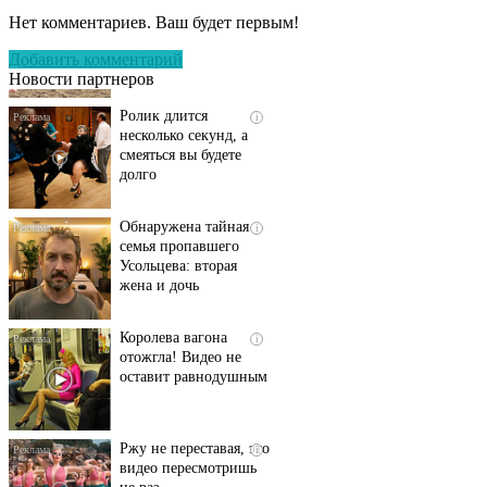
пляже Крыма: Что
Нет комментариев. Ваш будет первым!
люди вытворяют, когда
их не видят...
Добавить комментарий
Новости партнеров
Ролик длится
i
несколько секунд, а
смеяться вы будете
долго
Обнаружена тайная
i
семья пропавшего
Усольцева: вторая
жена и дочь
Королева вагона
i
отожгла! Видео не
оставит равнодушным
Ржу не переставая, это
i
видео пересмотришь
не раз