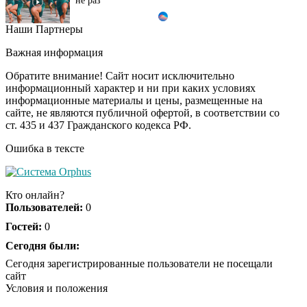
Наши Партнеры
Этот танец невесты
i
оставит вас без слов!
Важная информация
Пересмотрела 10 раз
Обратите внимание! Сайт носит исключительно
информационный характер и ни при каких условиях
информационные материалы и цены, размещенные на
Ролик длится пару
i
сайте, не являются публичной офертой, в соответствии со
секунд, но вы будете в
ст. 435 и 437 Гражданского кодекса РФ.
шоке от увиденного
Ошибка в тексте
Ролик из Омска: вы
i
будете смеяться долго
Кто онлайн?
Пользователей:
0
Гостей:
0
"Потеряли стыд в
Сегодня были:
i
погоне за "Диором":
Сегодня зарегистрированные пользователи не посещали
Поплавская вмазала
сайт
семейке Плющенко
Условия и положения