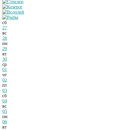
сб
27
вс
28
пн
29
вт
30
ср
01
чт
02
пт
03
сб
04
вс
05
пн
06
вт