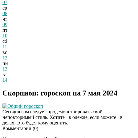
07
ср
08
чт
09
пт
10
сб
11
вс
12
пн
13
вт
14
Скорпион: гороскоп на 7 мая 2024
Общий гороскоп
Сегодня вам следует продемонстрировать свой
неповторимый стиль. Хотите - в одежде, если можете - в
делах. Это будет кому оценить.
Комментарии (
0
)
Скрытая камера на
i
пляже Крыма: Что