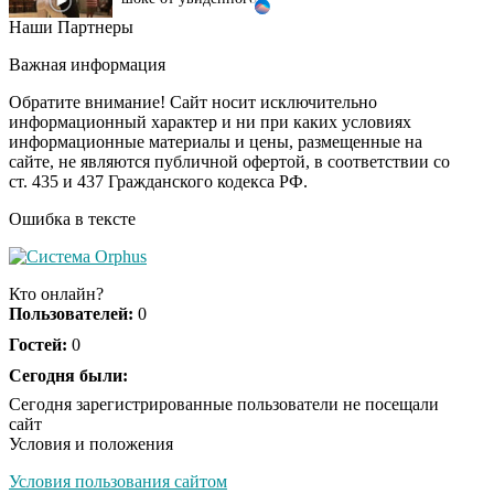
Наши Партнеры
Ролик из Омска: вы
i
будете смеяться долго
Важная информация
Обратите внимание! Сайт носит исключительно
информационный характер и ни при каких условиях
информационные материалы и цены, размещенные на
Ржу не переставая, это
i
сайте, не являются публичной офертой, в соответствии со
видео пересмотришь
ст. 435 и 437 Гражданского кодекса РФ.
не раз
Ошибка в тексте
Кто онлайн?
Пользователей:
0
Гостей:
0
Сегодня были:
Сегодня зарегистрированные пользователи не посещали
сайт
Условия и положения
Условия пользования сайтом