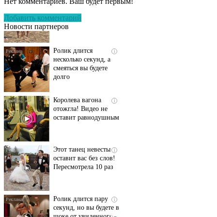
Нет комментариев. Ваш будет первым!
люди вытворяют, когда
их не видят...
Добавить комментарий
Новости партнеров
Ролик длится
i
несколько секунд, а
смеяться вы будете
долго
Королева вагона
i
отожгла! Видео не
оставит равнодушным
Этот танец невесты
i
оставит вас без слов!
Пересмотрела 10 раз
Ролик длится пару
i
секунд, но вы будете в
шоке от увиденного