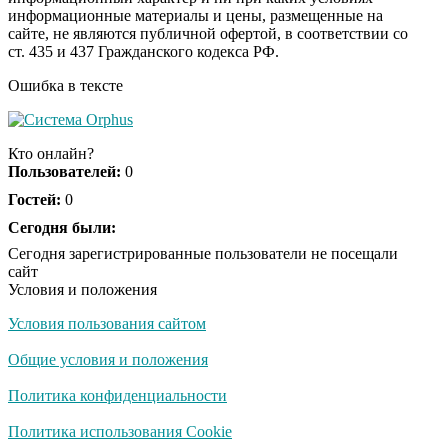
информационные материалы и цены, размещенные на
Ролик из Омска: вы
i
сайте, не являются публичной офертой, в соответствии со
будете смеяться долго
ст. 435 и 437 Гражданского кодекса РФ.
Ошибка в тексте
Обнаружена тайная
i
семья пропавшего
Кто онлайн?
Усольцева: вторая
Пользователей:
0
жена и дочь
Гостей:
0
Сегодня были:
Сегодня зарегистрированные пользователи не посещали
сайт
Условия и положения
Условия пользования сайтом
Общие условия и положения
Политика конфиденциальности
Политика использования Cookie