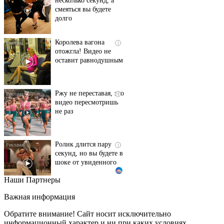
долго
Королева вагона
i
отожгла! Видео не
оставит равнодушным
Ржу не переставая, это
i
видео пересмотришь
не раз
Ролик длится пару
i
секунд, но вы будете в
шоке от увиденного
Наши Партнеры
Этот танец невесты
i
оставит вас без слов!
Важная информация
Пересмотрела 10 раз
Обратите внимание! Сайт носит исключительно
информационный характер и ни при каких условиях