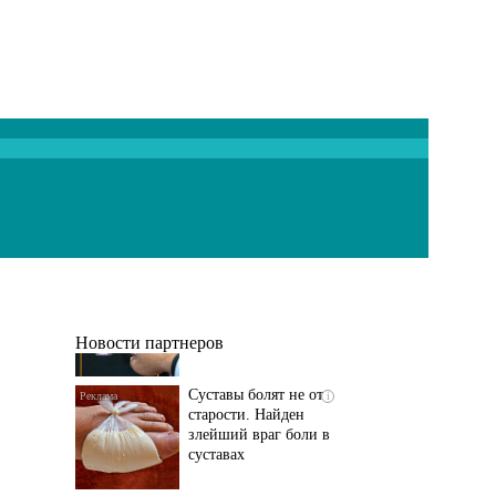
Если болят
i
тазобедренный сустав
и колени, немедленно
исключите...
Новости партнеров
Суставы болят не от
i
старости. Найден
злейший враг боли в
суставах
Если болит
i
тазобедренный сустав