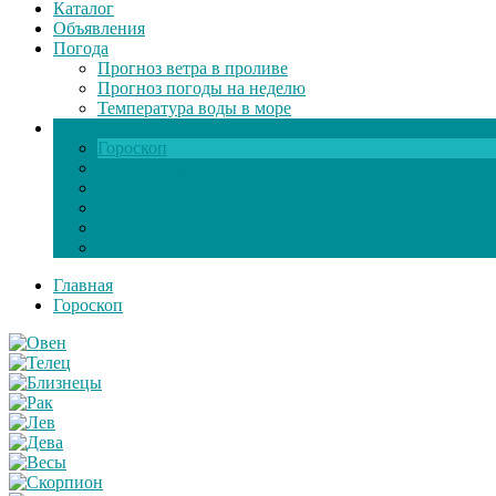
Каталог
Объявления
Погода
Прогноз ветра в проливе
Прогноз погоды на неделю
Температура воды в море
Инфо
Гороскоп
Поздравления
Игры онлайн
Общение
Автозапчасти
Экзамен по ПДД
Главная
Гороскоп