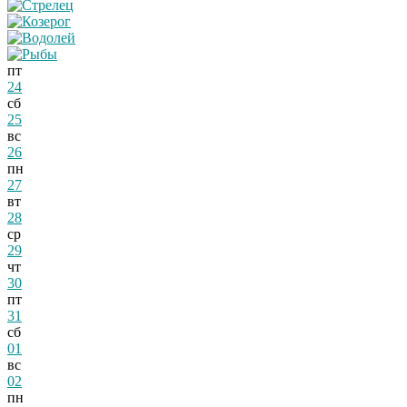
пт
24
сб
25
вс
26
пн
27
вт
28
ср
29
чт
30
пт
31
сб
01
вс
02
пн