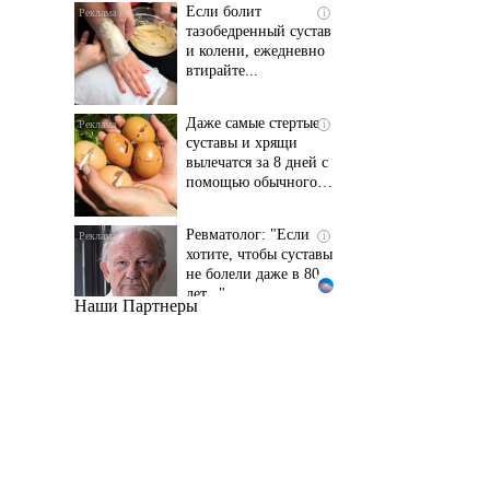
и колени, ежедневно
втирайте...
Даже самые стертые
i
суставы и хрящи
вылечатся за 8 дней с
помощью обычного…
Ревматолог: "Если
i
хотите, чтобы суставы
не болели даже в 80
лет..."
Наши Партнеры
Даже самый
i
запущенный грибок
исчезнет с корнем,
если перед сном…
Этот трюк уничтожает
i
грибок за 5 дней!