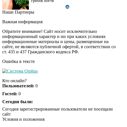
грибок ногтя
Наши Партнеры
Этот танец невесты
i
оставит вас без слов!
Важная информация
Пересмотрела 10 раз
Обратите внимание! Сайт носит исключительно
информационный характер и ни при каких условиях
информационные материалы и цены, размещенные на
Ролик длится пару
i
сайте, не являются публичной офертой, в соответствии со
секунд, но вы будете в
ст. 435 и 437 Гражданского кодекса РФ.
шоке от увиденного
Ошибка в тексте
Ролик из Омска: вы
i
будете смеяться долго
Кто онлайн?
Пользователей:
0
Гостей:
0
Ржу не переставая, это
Сегодня были:
i
видео пересмотришь
Сегодня зарегистрированные пользователи не посещали
не раз
сайт
Условия и положения