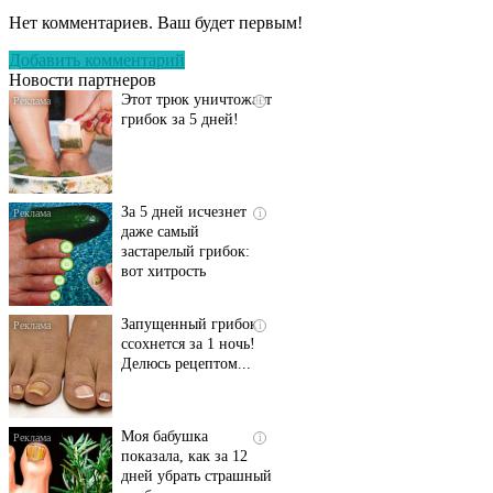
запущенный грибок
Нет комментариев. Ваш будет первым!
исчезнет с корнем,
если перед сном…
Добавить комментарий
Новости партнеров
Этот трюк уничтожает
i
грибок за 5 дней!
За 5 дней исчезнет
i
даже самый
застарелый грибок:
вот хитрость
Запущенный грибок
i
ссохнется за 1 ночь!
Делюсь рецептом...
Моя бабушка
i
показала, как за 12
дней убрать страшный