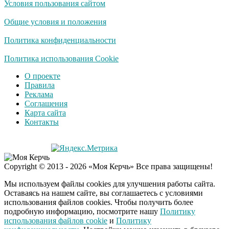
Условия пользования сайтом
Скрытая камера на
i
пляже Крыма: Что
Общие условия и положения
люди вытворяют, когда
их не видят...
Политика конфиденциальности
Ролик длится
Политика использования Cookie
i
несколько секунд, а
О проекте
смеяться вы будете
Правила
долго
Реклама
Соглашения
Королева вагона
i
Карта сайта
отожгла! Видео не
Контакты
оставит равнодушным
США — Южной
i
Copyright © 2013 - 2026 «Моя Керчь» Все права защищены!
Корее: «Верни мне
всё, что я подарил —
Мы используем файлы cookies для улучшения работы сайта.
Patriot и THAAD»
Оставаясь на нашем сайте, вы соглашаетесь с условиями
использования файлов cookies. Чтобы получить более
подробную информацию, посмотрите нашу
Политику
Экс-бойфренд дочери
i
использования файлов cookie
и
Политику
Борисовой душил ее