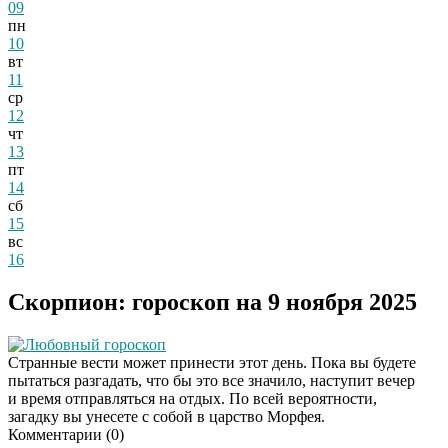
09
пн
10
вт
11
ср
12
чт
13
пт
14
сб
15
вс
16
Скорпион: гороскоп на 9 ноября 2025
Любовный гороскоп
Странные вести может принести этот день. Пока вы будете
пытаться разгадать, что бы это все значило, наступит вечер
и время отправляться на отдых. По всей вероятности,
загадку вы унесете с собой в царство Морфея.
Комментарии (
0
)
Даже самый
i