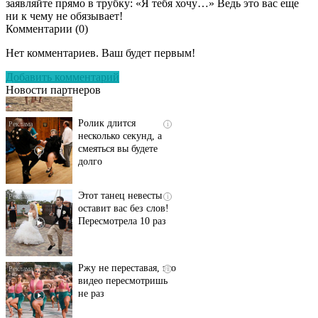
заявляйте прямо в трубку: «Я тебя хочу…» Ведь это вас еще
ни к чему не обязывает!
Комментарии (
0
)
Скрытая камера на
i
пляже Крыма: Что
Нет комментариев. Ваш будет первым!
люди вытворяют, когда
их не видят...
Добавить комментарий
Новости партнеров
Ролик длится
i
несколько секунд, а
смеяться вы будете
долго
Этот танец невесты
i
оставит вас без слов!
Пересмотрела 10 раз
Ржу не переставая, это
i
видео пересмотришь
не раз