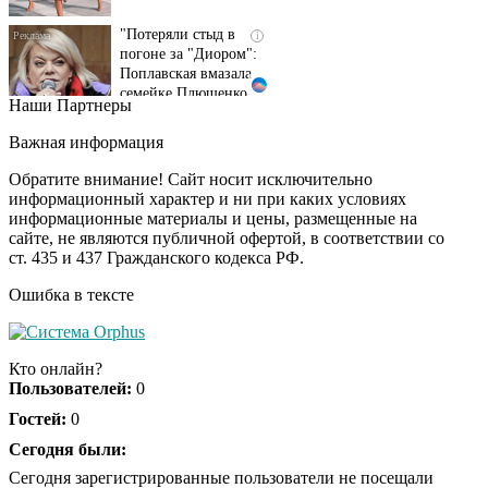
"Потеряли стыд в
i
погоне за "Диором":
Поплавская вмазала
семейке Плющенко
Наши Партнеры
Ролик из Омска: вы
i
будете смеяться долго
Важная информация
Обратите внимание! Сайт носит исключительно
информационный характер и ни при каких условиях
информационные материалы и цены, размещенные на
Ролик длится пару
i
сайте, не являются публичной офертой, в соответствии со
секунд, но вы будете в
ст. 435 и 437 Гражданского кодекса РФ.
шоке от увиденного
Ошибка в тексте
Королева вагона
i
отожгла! Видео не
Кто онлайн?
оставит равнодушным
Пользователей:
0
Гостей:
0
Сегодня были:
Сегодня зарегистрированные пользователи не посещали