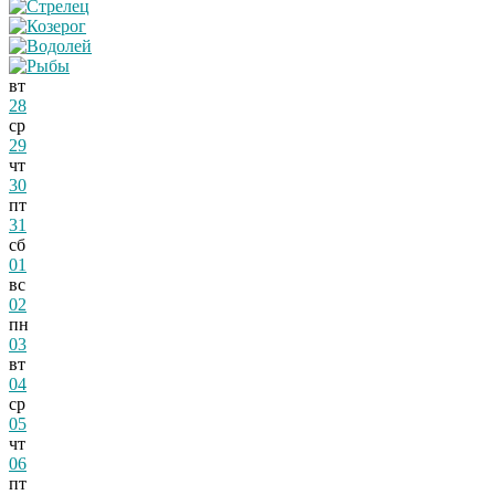
вт
28
ср
29
чт
30
пт
31
сб
01
вс
02
пн
03
вт
04
ср
05
чт
06
пт