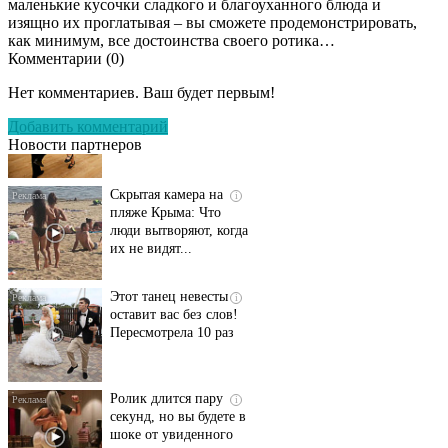
маленькие кусочки сладкого и благоуханного блюда и
изящно их проглатывая – вы сможете продемонстрировать,
как минимум, все достоинства своего ротика…
Комментарии (
0
)
Ролик длится
i
несколько секунд, а
Нет комментариев. Ваш будет первым!
смеяться вы будете
долго
Добавить комментарий
Новости партнеров
Скрытая камера на
i
пляже Крыма: Что
люди вытворяют, когда
их не видят...
Этот танец невесты
i
оставит вас без слов!
Пересмотрела 10 раз
Ролик длится пару
i
секунд, но вы будете в
шоке от увиденного