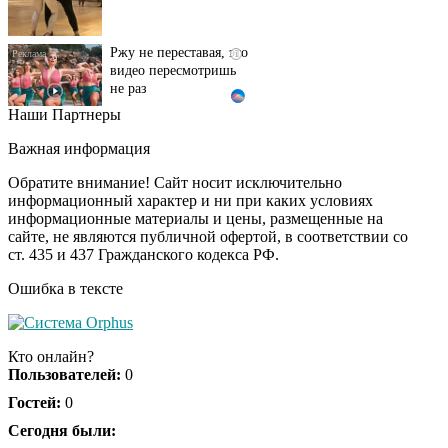
Ржу не переставая, это
i
видео пересмотришь
не раз
Наши Партнеры
Ролик из Омска: вы
i
будете смеяться долго
Важная информация
Обратите внимание! Сайт носит исключительно
информационный характер и ни при каких условиях
информационные материалы и цены, размещенные на
Королева вагона
i
сайте, не являются публичной офертой, в соответствии со
отожгла! Видео не
ст. 435 и 437 Гражданского кодекса РФ.
оставит равнодушным
Ошибка в тексте
Кто онлайн?
Пользователей:
0
Гостей:
0
Сегодня были: