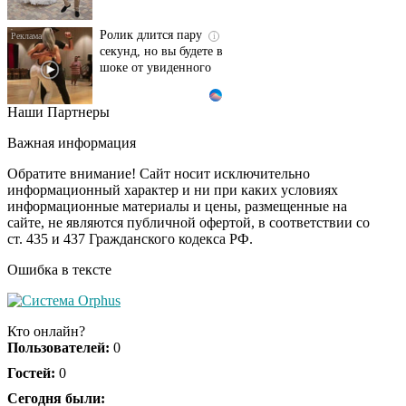
Ролик длится пару
i
секунд, но вы будете в
шоке от увиденного
Наши Партнеры
Ролик из Омска: вы
i
будете смеяться долго
Важная информация
Обратите внимание! Сайт носит исключительно
информационный характер и ни при каких условиях
информационные материалы и цены, размещенные на
Ржу не переставая, это
i
сайте, не являются публичной офертой, в соответствии со
видео пересмотришь
ст. 435 и 437 Гражданского кодекса РФ.
не раз
Ошибка в тексте
Скрытая камера на
i
пляже Крыма: Что
Кто онлайн?
люди вытворяют, когда
Пользователей:
0
их не видят...
Гостей:
0
Ролик длится
Сегодня были:
i