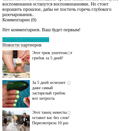
воспоминания останутся воспоминаниями. Не стоит
ворошить прошлое, дабы не постичь горечь глубокого
разочарования..
Комментарии (
0
)
Даже самый
i
запущенный грибок
Нет комментариев. Ваш будет первым!
исчезнет с корнем,
если перед сном…
Добавить комментарий
Новости партнеров
Этот трюк уничтожает
i
грибок за 5 дней!
За 5 дней исчезнет
i
даже самый
застарелый грибок:
вот хитрость
Этот танец невесты
i
оставит вас без слов!
Пересмотрела 10 раз