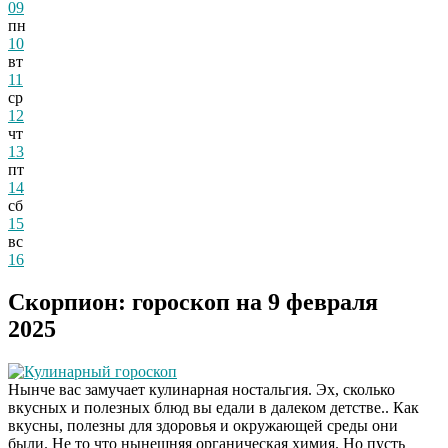
09
пн
10
вт
11
ср
12
чт
13
пт
14
сб
15
вс
16
Скорпион: гороскоп на 9 февраля
2025
Кулинарный гороскоп
Нынче вас замучает кулинарная ностальгия. Эх, сколько
вкусных и полезных блюд вы едали в далеком детстве.. Как
вкусны, полезны для здоровья и окружающей среды они
были. Не то что нынешняя органическая химия. Но пусть