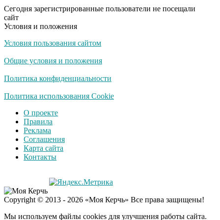
несколько секунд, а
Сегодня зарегистрированные пользователи не посещали
смеяться вы будете
сайт
долго
Условия и положения
Условия пользования сайтом
Королева вагона
i
отожгла! Видео не
Общие условия и положения
оставит равнодушным
Политика конфиденциальности
Забывший о
Политика использования Cookie
i
патриотизме
О проекте
Плющенко отправляет
Правила
сына выступать за
Реклама
Азербайджан
Соглашения
Карта сайта
Контакты
Copyright © 2013 - 2026 «Моя Керчь» Все права защищены!
Мы используем файлы cookies для улучшения работы сайта.