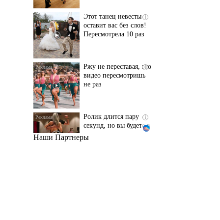
Пересмотрела 10 раз
Ржу не переставая, это
i
видео пересмотришь
не раз
Ролик длится пару
i
секунд, но вы будете в
шоке от увиденного
Наши Партнеры
Ролик из Омска: вы
i
будете смеяться долго
Королева вагона
i
отожгла! Видео не
оставит равнодушным