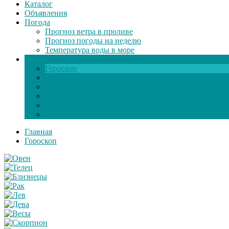
Каталог
Объявления
Погода
Прогноз ветра в проливе
Прогноз погоды на неделю
Температура воды в море
Инфо
Гороскоп
Поздравления
Игры онлайн
Общение
Автозапчасти
Экзамен по ПДД
Главная
Гороскоп