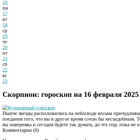
16
пн
17
вт
18
ср
19
чт
20
пт
21
сб
22
вс
23
Скорпион: гороскоп на 16 февраля 2025
Кулинарный гороскоп
Нынче звезды расположились на небосводе весьма причудливым
поедания того, что вы в другое время сочли бы несъедобным. Т
вы наверняка и сегодня будете так думать, до тех пор, пока не 
Комментарии (
0
)