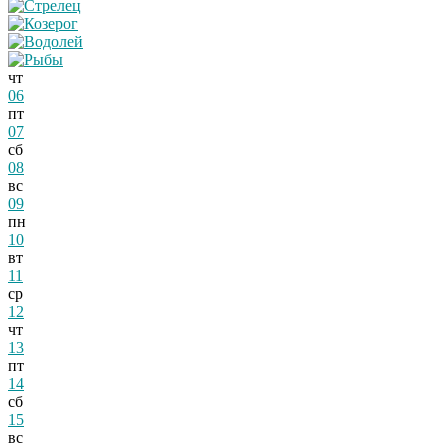
чт
06
пт
07
сб
08
вс
09
пн
10
вт
11
ср
12
чт
13
пт
14
сб
15
вс