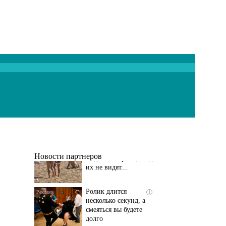
Скрытая камера на
i
пляже Крыма: Что
люди вытворяют, когда
их не видят...
Новости партнеров
Ролик длится
i
несколько секунд, а
смеяться вы будете
долго
Этот танец невесты
i
оставит вас без слов!