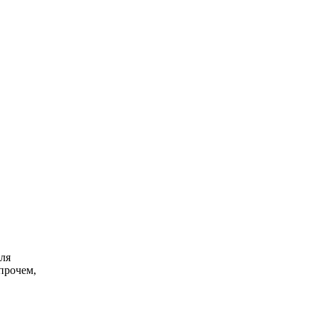
ля
Впрочем,