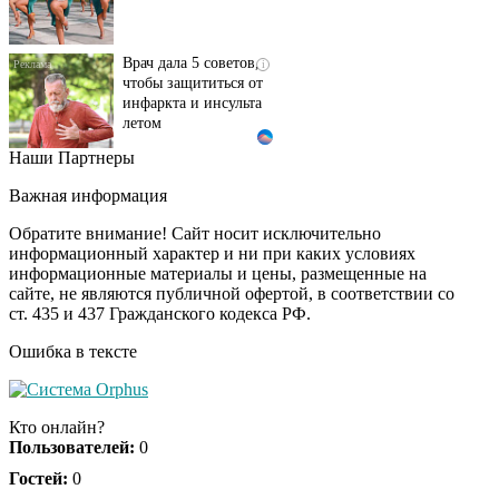
Врач дала 5 советов,
i
чтобы защититься от
инфаркта и инсульта
летом
Наши Партнеры
Ролик длится пару
i
секунд, но вы будете в
Важная информация
шоке от увиденного
Обратите внимание! Сайт носит исключительно
информационный характер и ни при каких условиях
информационные материалы и цены, размещенные на
Смолов призвал
i
сайте, не являются публичной офертой, в соответствии со
российских
ст. 435 и 437 Гражданского кодекса РФ.
футболистов покинуть
страну
Ошибка в тексте
Ролик из Омска: вы
i
будете смеяться долго
Кто онлайн?
Пользователей:
0
Гостей:
0