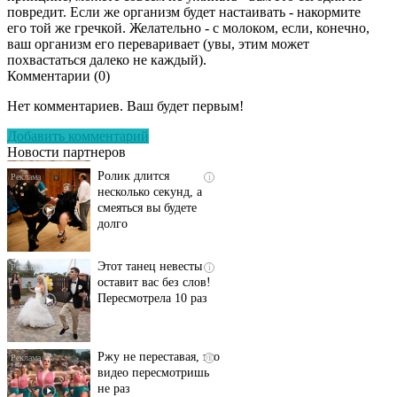
повредит. Если же организм будет настаивать - накормите
его той же гречкой. Желательно - с молоком, если, конечно,
ваш организм его переваривает (увы, этим может
похвастаться далеко не каждый).
Комментарии (
0
)
Скрытая камера на
i
пляже Крыма: Что
Нет комментариев. Ваш будет первым!
люди вытворяют, когда
их не видят...
Добавить комментарий
Новости партнеров
Ролик длится
i
несколько секунд, а
смеяться вы будете
долго
Этот танец невесты
i
оставит вас без слов!
Пересмотрела 10 раз
Ржу не переставая, это
i
видео пересмотришь
не раз