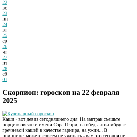
22
вс
23
пн
24
вт
25
ср
26
чт
27
пт
28
сб
01
Скорпион: гороскоп на 22 февраля
2025
Кулинарный гороскоп
Каши - вот девиз сегодняшнего дня. На завтрак съешьте
порцию овсянки имени Сэра Генри, на обед - что-нибудь с
гречневой кашей в качестве гарнира, на ужин... В
принципе, можете совсем не ужинать - вам это сегодня не