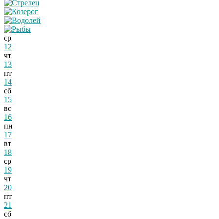
ср
12
чт
13
пт
14
сб
15
вс
16
пн
17
вт
18
ср
19
чт
20
пт
21
сб