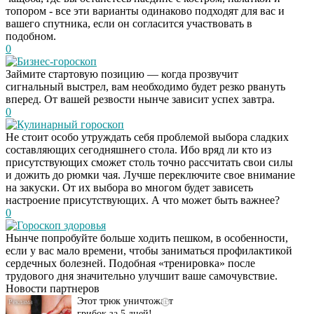
топором - все эти варианты одинаково подходят для вас и
вашего спутника, если он согласится участвовать в
подобном.
0
Бизнес-гороскоп
Займите стартовую позицию — когда прозвучит
сигнальный выстрел, вам необходимо будет резко рвануть
вперед. От вашей резвости нынче зависит успех завтра.
0
Кулинарный гороскоп
Не стоит особо утруждать себя проблемой выбора сладких
составляющих сегодняшнего стола. Ибо вряд ли кто из
присутствующих сможет столь точно рассчитать свои силы
и дожить до рюмки чая. Лучше переключите свое внимание
на закуски. От их выбора во многом будет зависеть
настроение присутствующих. А что может быть важнее?
0
Гороскоп здоровья
Даже самый
i
Нынче попробуйте больше ходить пешком, в особенности,
запущенный грибок
если у вас мало времени, чтобы заниматься профилактикой
исчезнет с корнем,
сердечных болезней. Подобная «тренировка» после
если перед сном…
трудового дня значительно улучшит ваше самочувствие.
Новости партнеров
Этот трюк уничтожает
i
грибок за 5 дней!