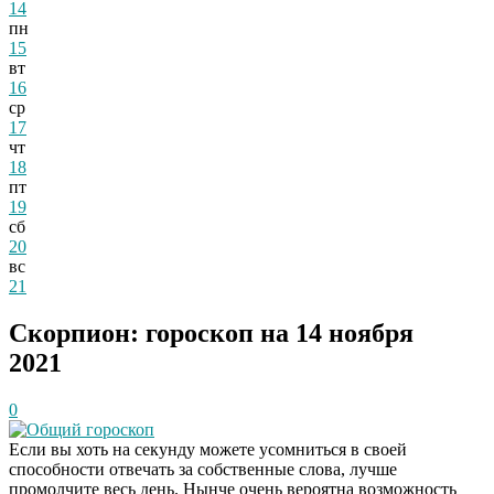
14
пн
15
вт
16
ср
17
чт
18
пт
19
сб
20
вс
21
Скорпион: гороскоп на 14 ноября
2021
0
Общий гороскоп
Если вы хоть на секунду можете усомниться в своей
способности отвечать за собственные слова, лучше
промолчите весь день. Нынче очень вероятна возможность