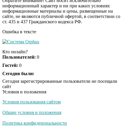
Обратите внимание! Сайт носит исключительно
информационный характер и ни при каких условиях
информационные материалы и цены, размещенные на
Ролик из Омска: вы
i
сайте, не являются публичной офертой, в соответствии со
будете смеяться долго
ст. 435 и 437 Гражданского кодекса РФ.
Ошибка в тексте
Ржу не переставая, это
i
видео пересмотришь
Кто онлайн?
не раз
Пользователей:
0
Гостей:
0
Скрытая камера на
Сегодня были:
i
пляже Крыма: Что
Сегодня зарегистрированные пользователи не посещали
люди вытворяют, когда
сайт
их не видят...
Условия и положения
Условия пользования сайтом
Ролик длится
i
несколько секунд, а
Общие условия и положения
смеяться вы будете
долго
Политика конфиденциальности