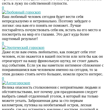
сесть в лужу по собственной глупости.
0
Любовный гороскоп
Ваш любимый человек сегодня будет вести себя
непредсказуемо и нетривиально. Поэтому забудьте о
логике: она вам его понять не поможет. Лучше
постарайтесь почувствовать себя им, встать на его место и
посмотреть на мир его глазами. Это даст куда более
ощутимый результат!
0
Эротический гороскоп
Даже если вам очень любопытно, как поведет себя этот
человек, если окажется в вашей постели или хотя бы как он
отреагирует на вашу фривольную шутку, не стоит давать
ход событиям. Если уж вы наметили интимное сближение с
понравившимся вам человеком именно на сегодня, то за
этим должно стоять нечто большее, нежели просто интерес.
0
Антигороскоп
Велика опасность столкновения с неприятными людьми и
обстоятельствами, вот почему для празднования следует
выбрать самый отдаленный уголок, в который вы только
можете уехать. Заброшенная дача за сто первым
километром, путевка на необитаемый остров, лесная
чащоба, где вы останетесь наедине с костром, палаткой и