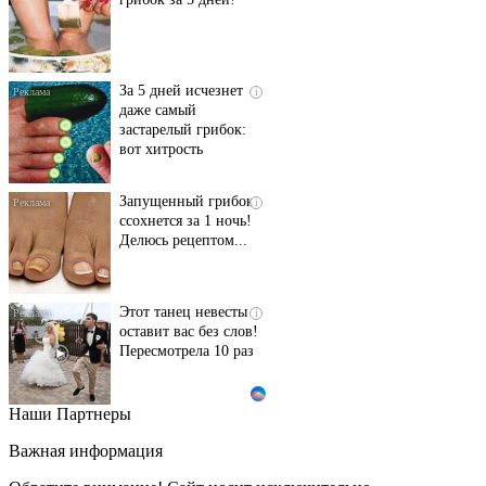
За 5 дней исчезнет
i
даже самый
застарелый грибок:
вот хитрость
Запущенный грибок
i
ссохнется за 1 ночь!
Делюсь рецептом...
Этот танец невесты
i
оставит вас без слов!
Пересмотрела 10 раз
Наши Партнеры
Ролик длится пару
i
секунд, но вы будете в
Важная информация
шоке от увиденного