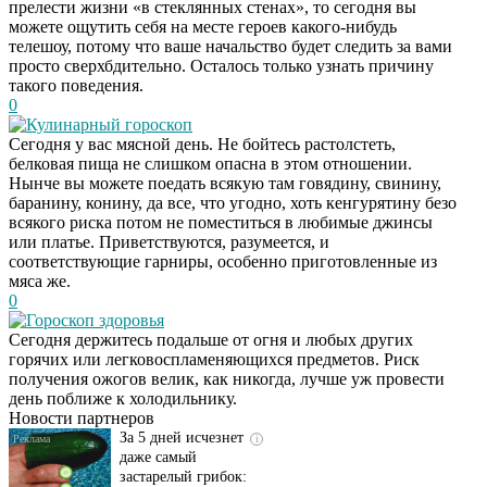
прелести жизни «в стеклянных стенах», то сегодня вы
можете ощутить себя на месте героев какого-нибудь
телешоу, потому что ваше начальство будет следить за вами
просто сверхбдительно. Осталось только узнать причину
такого поведения.
0
Кулинарный гороскоп
Сегодня у вас мясной день. Не бойтесь растолстеть,
белковая пища не слишком опасна в этом отношении.
Нынче вы можете поедать всякую там говядину, свинину,
баранину, конину, да все, что угодно, хоть кенгурятину безо
Даже самый
i
всякого риска потом не поместиться в любимые джинсы
запущенный грибок
или платье. Приветствуются, разумеется, и
исчезнет с корнем,
соответствующие гарниры, особенно приготовленные из
если перед сном…
мяса же.
0
Гороскоп здоровья
Этот трюк уничтожает
i
Сегодня держитесь подальше от огня и любых других
грибок за 5 дней!
горячих или легковоспламеняющихся предметов. Риск
получения ожогов велик, как никогда, лучше уж провести
день поближе к холодильнику.
Новости партнеров
За 5 дней исчезнет
i
даже самый
застарелый грибок: