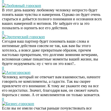
0
Любовный гороскоп
В этот день вашему любимому человеку непросто будет
понять ваши чувства и намерения. Однако он будет очень
стараться и добьется полного понимания и осознания всех
ваших намерений и мотивов. Не забудьте его за это
похвалить и оценить все его действия.
0
Эротический гороскоп
Сегодня ваш партнер будет понимать ваши слова и
интимные действия совсем не так, как вам бы этого
хотелось, а вовсе даже превратным образом, причем
настолько превратным, что долгими зимними вечерами,
вспоминая самые пикантные моменты вашей жизни, вы
будете недоумевать: ну с чего он это взял?..
0
Антигороскоп
Человеку, который не отвечает вам взаимностью, начните
говорить не комплименты, а гадости. Так вы скорее
привлечете его внимание. К тому же укажите ему на все
его недостатки. Значит, благодаря вам, он сможет начать
бороться с ними. А от комплиментов он только зазнается.
0
Бизнес-гороскоп
Если вы не имели счастья раньше почувствовать все