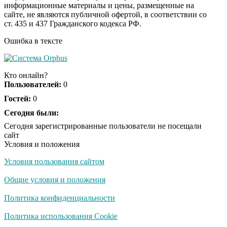
информационные материалы и цены, размещенные на
Скрытая камера на
i
сайте, не являются публичной офертой, в соответствии со
пляже Крыма: Что
ст. 435 и 437 Гражданского кодекса РФ.
люди вытворяют, когда
их не видят...
Ошибка в тексте
Ролик длится
i
несколько секунд, а
Кто онлайн?
смеяться вы будете
Пользователей:
0
долго
Гостей:
0
Королева вагона
Сегодня были:
i
отожгла! Видео не
Сегодня зарегистрированные пользователи не посещали
оставит равнодушным
сайт
Условия и положения
Условия пользования сайтом
Забывший о
i
патриотизме
Общие условия и положения
Плющенко отправляет
сына выступать за
Политика конфиденциальности
Азербайджан
Политика использования Cookie