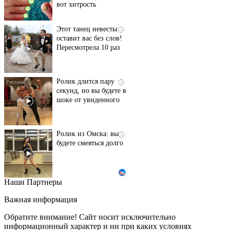
вот хитрость
Этот танец невесты
i
оставит вас без слов!
Пересмотрела 10 раз
Ролик длится пару
i
секунд, но вы будете в
шоке от увиденного
Ролик из Омска: вы
i
будете смеяться долго
Наши Партнеры
Ржу не переставая, это
i
видео пересмотришь
Важная информация
не раз
Обратите внимание! Сайт носит исключительно
информационный характер и ни при каких условиях