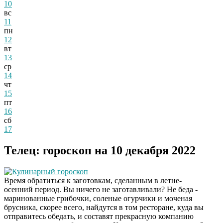
10
вс
11
пн
12
вт
13
ср
14
чт
15
пт
16
сб
17
Телец: гороскоп на 10 декабря 2022
Кулинарный гороскоп
Время обратиться к заготовкам, сделанным в летне-
осенний период. Вы ничего не заготавливали? Не беда -
маринованные грибочки, соленые огурчики и моченая
брусника, скорее всего, найдутся в том ресторане, куда вы
отправитесь обедать, и составят прекрасную компанию