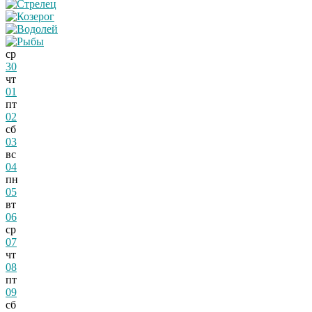
ср
30
чт
01
пт
02
сб
03
вс
04
пн
05
вт
06
ср
07
чт
08
пт
09
сб