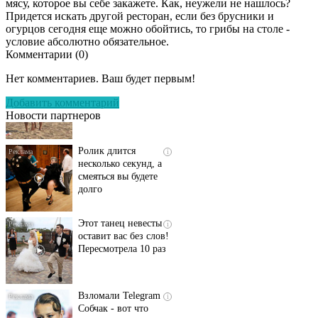
мясу, которое вы себе закажете. Как, неужели не нашлось?
Придется искать другой ресторан, если без брусники и
огурцов сегодня еще можно обойтись, то грибы на столе -
условие абсолютно обязательное.
Комментарии (
0
)
Скрытая камера на
i
пляже Крыма: Что
Нет комментариев. Ваш будет первым!
люди вытворяют, когда
их не видят...
Добавить комментарий
Новости партнеров
Ролик длится
i
несколько секунд, а
смеяться вы будете
долго
Этот танец невесты
i
оставит вас без слов!
Пересмотрела 10 раз
Взломали Telegram
i
Собчак - вот что
нашлось в переписках