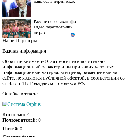
Ржу не переставая, это
i
видео пересмотришь
не раз
Наши Партнеры
Ролик длится пару
i
секунд, но вы будете в
Важная информация
шоке от увиденного
Обратите внимание! Сайт носит исключительно
информационный характер и ни при каких условиях
информационные материалы и цены, размещенные на
Ролик из Омска: вы
i
сайте, не являются публичной офертой, в соответствии со
будете смеяться долго
ст. 435 и 437 Гражданского кодекса РФ.
Ошибка в тексте
Королева вагона
i
отожгла! Видео не
Кто онлайн?
оставит равнодушным
Пользователей:
0
Гостей:
0