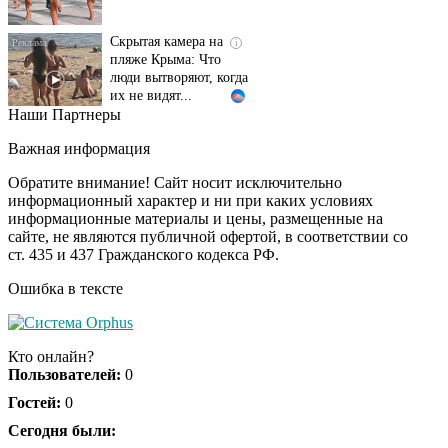
Скрытая камера на
i
пляже Крыма: Что
люди вытворяют, когда
их не видят...
Наши Партнеры
Ролик длится
i
несколько секунд, а
Важная информация
смеяться вы будете
долго
Обратите внимание! Сайт носит исключительно
информационный характер и ни при каких условиях
информационные материалы и цены, размещенные на
Королева вагона
i
сайте, не являются публичной офертой, в соответствии со
отожгла! Видео не
ст. 435 и 437 Гражданского кодекса РФ.
оставит равнодушным
Ошибка в тексте
Экс-бойфренд дочери
i
Борисовой душил ее
Кто онлайн?
из-за макарон
Пользователей:
0
Гостей:
0
Забывший о
Сегодня были:
i
патриотизме