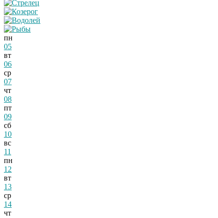
пн
05
вт
06
ср
07
чт
08
пт
09
сб
10
вс
11
пн
12
вт
13
ср
14
чт