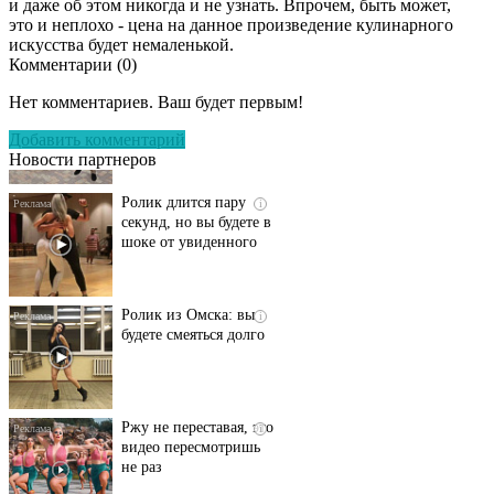
и даже об этом никогда и не узнать. Впрочем, быть может,
это и неплохо - цена на данное произведение кулинарного
искусства будет немаленькой.
Комментарии (
0
)
Этот танец невесты
i
оставит вас без слов!
Нет комментариев. Ваш будет первым!
Пересмотрела 10 раз
Добавить комментарий
Новости партнеров
Ролик длится пару
i
секунд, но вы будете в
шоке от увиденного
Ролик из Омска: вы
i
будете смеяться долго
Ржу не переставая, это
i
видео пересмотришь
не раз