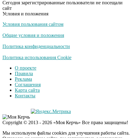
Сегодня зарегистрированные пользователи не посещали
люди вытворяют, когда
сайт
их не видят...
Условия и положения
Условия пользования сайтом
Ролик длится
i
несколько секунд, а
Общие условия и положения
смеяться вы будете
долго
Политика конфиденциальности
Королева вагона
Политика использования Cookie
i
отожгла! Видео не
О проекте
оставит равнодушным
Правила
Реклама
Соглашения
Карта сайта
Контакты
Copyright © 2013 - 2026 «Моя Керчь» Все права защищены!
Мы используем файлы cookies для улучшения работы сайта.