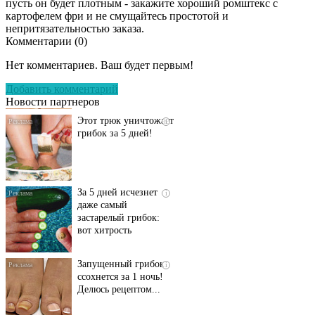
пусть он будет плотным - закажите хороший ромштекс с
картофелем фри и не смущайтесь простотой и
непритязательностью заказа.
Комментарии (
0
)
Даже самый
i
запущенный грибок
Нет комментариев. Ваш будет первым!
исчезнет с корнем,
если перед сном…
Добавить комментарий
Новости партнеров
Этот трюк уничтожает
i
грибок за 5 дней!
За 5 дней исчезнет
i
даже самый
застарелый грибок:
вот хитрость
Запущенный грибок
i
ссохнется за 1 ночь!
Делюсь рецептом...