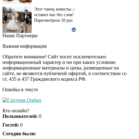
Этот танец невесты
i
оставит вас без слов!
Пересмотрела 10 раз
Наши Партнеры
Ролик длится пару
i
секунд, но вы будете в
Важная информация
шоке от увиденного
Обратите внимание! Сайт носит исключительно
информационный характер и ни при каких условиях
информационные материалы и цены, размещенные на
Ролик из Омска: вы
i
сайте, не являются публичной офертой, в соответствии со
будете смеяться долго
ст. 435 и 437 Гражданского кодекса РФ.
Ошибка в тексте
Ржу не переставая, это
i
видео пересмотришь
Кто онлайн?
не раз
Пользователей:
0
Гостей:
0
Скрытая камера на
Сегодня были:
i
пляже Крыма: Что