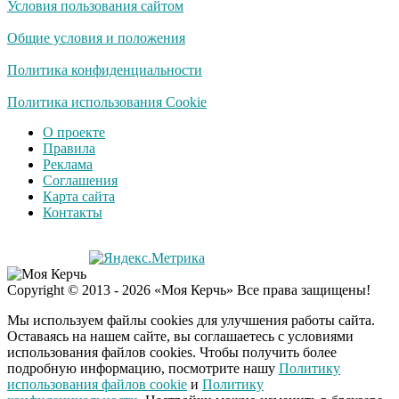
Условия пользования сайтом
Скрытая камера на
i
пляже Крыма: Что
Общие условия и положения
люди вытворяют, когда
их не видят...
Политика конфиденциальности
Ролик длится
Политика использования Cookie
i
несколько секунд, а
О проекте
смеяться вы будете
Правила
долго
Реклама
Соглашения
Королева вагона
i
Карта сайта
отожгла! Видео не
Контакты
оставит равнодушным
Экс-бойфренд дочери
i
Copyright © 2013 - 2026 «Моя Керчь» Все права защищены!
Борисовой душил ее
из-за макарон
Мы используем файлы cookies для улучшения работы сайта.
Оставаясь на нашем сайте, вы соглашаетесь с условиями
использования файлов cookies. Чтобы получить более
подробную информацию, посмотрите нашу
Политику
использования файлов cookie
и
Политику