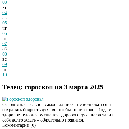
03
вт
04
ср
05
чт
06
пт
07
сб
08
вс
09
пн
10
Телец: гороскоп на 3 марта 2025
Гороскоп здоровья
Сегодня для Тельцов самое главное – не волноваться и
сохранять бодрость духа во что бы то ни стало. Тогда и
здоровое тело для вмещения здорового духа не заставит
себя долго ждать – обязательно появится.
Комментарии (
0
)
Даже самый
i