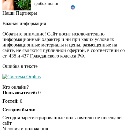
грибок ногтя
Наши Партнеры
Этот танец невесты
i
оставит вас без слов!
Важная информация
Пересмотрела 10 раз
Обратите внимание! Сайт носит исключительно
информационный характер и ни при каких условиях
информационные материалы и цены, размещенные на
Ролик длится пару
i
сайте, не являются публичной офертой, в соответствии со
секунд, но вы будете в
ст. 435 и 437 Гражданского кодекса РФ.
шоке от увиденного
Ошибка в тексте
Ролик из Омска: вы
i
будете смеяться долго
Кто онлайн?
Пользователей:
0
Гостей:
0
Ржу не переставая, это
Сегодня были:
i
видео пересмотришь
Сегодня зарегистрированные пользователи не посещали
не раз
сайт
Условия и положения