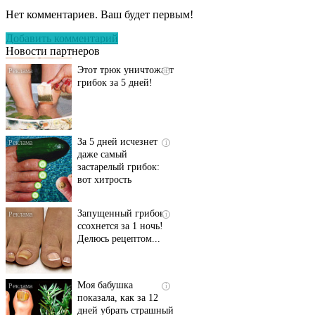
запущенный грибок
Нет комментариев. Ваш будет первым!
исчезнет с корнем,
если перед сном…
Добавить комментарий
Новости партнеров
Этот трюк уничтожает
i
грибок за 5 дней!
За 5 дней исчезнет
i
даже самый
застарелый грибок:
вот хитрость
Запущенный грибок
i
ссохнется за 1 ночь!
Делюсь рецептом...
Моя бабушка
i
показала, как за 12
дней убрать страшный