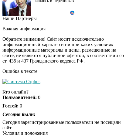
нашлось в переписках
Наши Партнеры
Ролик длится пару
i
секунд, но вы будете в
Важная информация
шоке от увиденного
Обратите внимание! Сайт носит исключительно
информационный характер и ни при каких условиях
информационные материалы и цены, размещенные на
Этот танец невесты
i
сайте, не являются публичной офертой, в соответствии со
оставит вас без слов!
ст. 435 и 437 Гражданского кодекса РФ.
Пересмотрела 10 раз
Ошибка в тексте
Ржу не переставая, это
i
видео пересмотришь
Кто онлайн?
не раз
Пользователей:
0
Гостей:
0
Заставляли целовать
Сегодня были:
i
ноги и извиняться:
Сегодня зарегистрированные пользователи не посещали
школьники устроили
сайт
жесткую дедовщину
Условия и положения