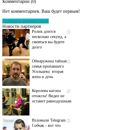
Комментарии (
0
)
Скрытая камера на
i
пляже Крыма: Что
Нет комментариев. Ваш будет первым!
люди вытворяют, когда
их не видят...
Добавить комментарий
Новости партнеров
Ролик длится
i
несколько секунд, а
смеяться вы будете
долго
Обнаружена тайная
i
семья пропавшего
Усольцева: вторая
жена и дочь
Королева вагона
i
отожгла! Видео не
оставит равнодушным
Взломали Telegram
i
Собчак - вот что