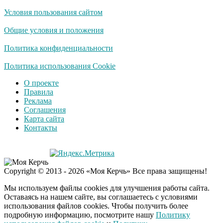
Условия пользования сайтом
Ролик из Омска: вы
i
будете смеяться долго
Общие условия и положения
Политика конфиденциальности
Публичный удар
Политика использования Cookie
i
Зеленскому от Кличко:
О проекте
это настоящий вызов
Правила
Реклама
Соглашения
"Потеряли стыд в
i
Карта сайта
погоне за "Диором":
Контакты
Поплавская вмазала
семейке Плющенко
Copyright © 2013 - 2026 «Моя Керчь» Все права защищены!
Мы используем файлы cookies для улучшения работы сайта.
Оставаясь на нашем сайте, вы соглашаетесь с условиями
использования файлов cookies. Чтобы получить более
подробную информацию, посмотрите нашу
Политику