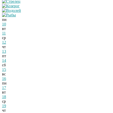
пн
10
вт
11
ср
12
чт
13
пт
14
сб
15
вс
16
пн
17
вт
18
ср
19
чт