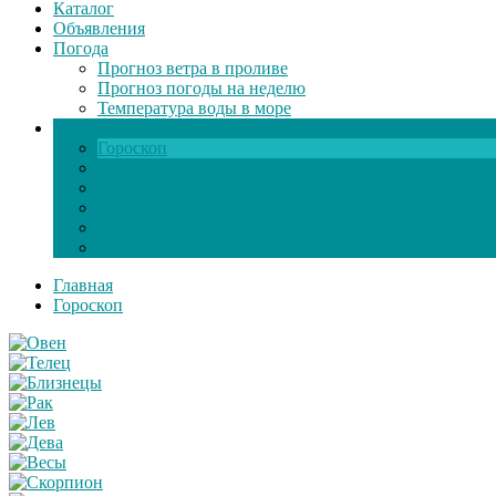
Каталог
Объявления
Погода
Прогноз ветра в проливе
Прогноз погоды на неделю
Температура воды в море
Инфо
Гороскоп
Поздравления
Игры онлайн
Общение
Автозапчасти
Экзамен по ПДД
Главная
Гороскоп