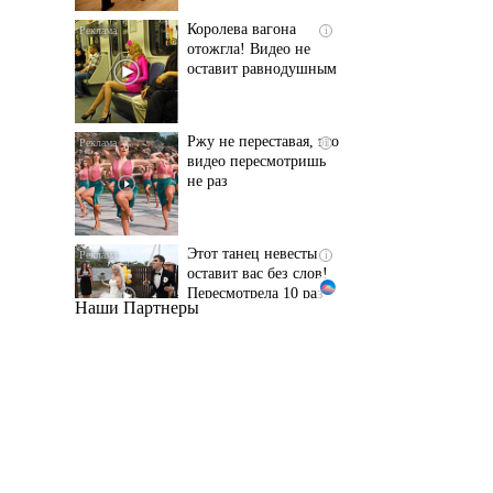
оставит равнодушным
Ржу не переставая, это
i
видео пересмотришь
не раз
Этот танец невесты
i
оставит вас без слов!
Пересмотрела 10 раз
Наши Партнеры
Ролик длится пару
i
секунд, но вы будете в
шоке от увиденного
Ролик из Омска: вы
i
будете смеяться долго