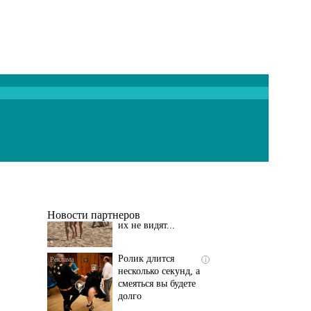
Скрытая камера на
i
пляже Крыма: Что
люди вытворяют, когда
их не видят...
Новости партнеров
Ролик длится
i
несколько секунд, а
смеяться вы будете
долго
Королева вагона
i
отожгла! Видео не