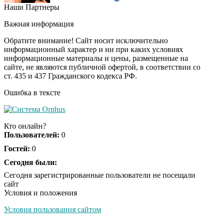
Наши Партнеры
Этот танец невесты
i
оставит вас без слов!
Важная информация
Пересмотрела 10 раз
Обратите внимание! Сайт носит исключительно
информационный характер и ни при каких условиях
информационные материалы и цены, размещенные на
Ролик длится пару
i
сайте, не являются публичной офертой, в соответствии со
секунд, но вы будете в
ст. 435 и 437 Гражданского кодекса РФ.
шоке от увиденного
Ошибка в тексте
Ролик из Омска: вы
i
будете смеяться долго
Кто онлайн?
Пользователей:
0
Гостей:
0
Ржу не переставая, это
Сегодня были:
i
видео пересмотришь
Сегодня зарегистрированные пользователи не посещали
не раз
сайт
Условия и положения
Условия пользования сайтом
Скрытая камера на
i