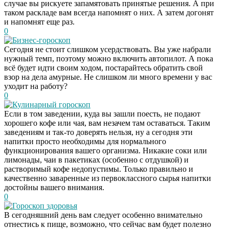
случае вы рискуете запамятовать принятые решения. А при
таком раскладе вам всегда напомнят о них. А затем догонят
и напомнят еще раз.
0
Бизнес-гороскоп
Сегодня не стоит слишком усердствовать. Вы уже набрали
нужный темп, поэтому можно включить автопилот. А пока
всё будет идти своим ходом, постарайтесь обратить свой
взор на дела амурные. Не слишком ли много времени у вас
уходит на работу?
0
Кулинарный гороскоп
Если в том заведении, куда вы зашли поесть, не подают
хорошего кофе или чая, вам незачем там оставаться. Таким
заведениям и так-то доверять нельзя, ну а сегодня эти
напитки просто необходимы для нормального
функционирования вашего организма. Никакие соки или
лимонады, чаи в пакетиках (особенно с отдушкой) и
растворимый кофе недопустимы. Только правильно и
качественно заваренные из первоклассного сырья напитки
достойны вашего внимания.
0
Гороскоп здоровья
Даже самый
i
В сегодняшний день вам следует особенно внимательно
запущенный грибок
отнестись к пище, возможно, что сейчас вам будет полезно
исчезнет с корнем,