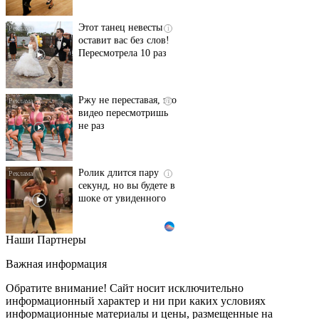
Этот танец невесты
i
оставит вас без слов!
Пересмотрела 10 раз
Ржу не переставая, это
i
видео пересмотришь
не раз
Ролик длится пару
i
секунд, но вы будете в
шоке от увиденного
Наши Партнеры
Ролик из Омска: вы
i
будете смеяться долго
Важная информация
Обратите внимание! Сайт носит исключительно
информационный характер и ни при каких условиях
информационные материалы и цены, размещенные на
Королева вагона
i