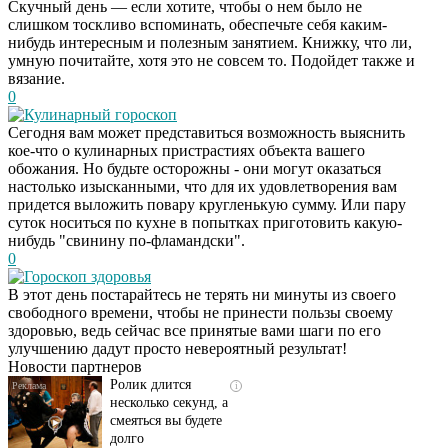
Скучный день — если хотите, чтобы о нем было не
слишком тоскливо вспоминать, обеспечьте себя каким-
нибудь интересным и полезным занятием. Книжку, что ли,
умную почитайте, хотя это не совсем то. Подойдет также и
вязание.
0
Кулинарный гороскоп
Сегодня вам может представиться возможность выяснить
кое-что о кулинарных пристрастиях объекта вашего
обожания. Но будьте осторожны - они могут оказаться
настолько изысканными, что для их удовлетворения вам
придется выложить повару кругленькую сумму. Или пару
суток носиться по кухне в попытках приготовить какую-
нибудь "свинину по-фламандски".
0
Гороскоп здоровья
Скрытая камера на
i
В этот день постарайтесь не терять ни минуты из своего
пляже Крыма: Что
свободного времени, чтобы не принести пользы своему
люди вытворяют, когда
здоровью, ведь сейчас все принятые вами шаги по его
их не видят...
улучшению дадут просто невероятный результат!
Новости партнеров
Ролик длится
i
несколько секунд, а
смеяться вы будете
долго