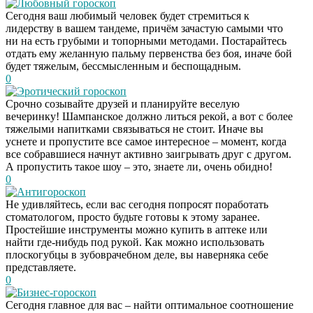
Любовный гороскоп
Сегодня ваш любимый человек будет стремиться к
лидерству в вашем тандеме, причём зачастую самыми что
ни на есть грубыми и топорными методами. Постарайтесь
отдать ему желанную пальму первенства без боя, иначе бой
будет тяжелым, бессмысленным и беспощадным.
0
Эротический гороскоп
Срочно созывайте друзей и планируйте веселую
вечеринку! Шампанское должно литься рекой, а вот с более
тяжелыми напитками связываться не стоит. Иначе вы
уснете и пропустите все самое интересное – момент, когда
все собравшиеся начнут активно заигрывать друг с другом.
А пропустить такое шоу – это, знаете ли, очень обидно!
0
Антигороскоп
Не удивляйтесь, если вас сегодня попросят поработать
стоматологом, просто будьте готовы к этому заранее.
Простейшие инструменты можно купить в аптеке или
найти где-нибудь под рукой. Как можно использовать
плоскогубцы в зубоврачебном деле, вы наверняка себе
представляете.
0
Бизнес-гороскоп
Сегодня главное для вас – найти оптимальное соотношение