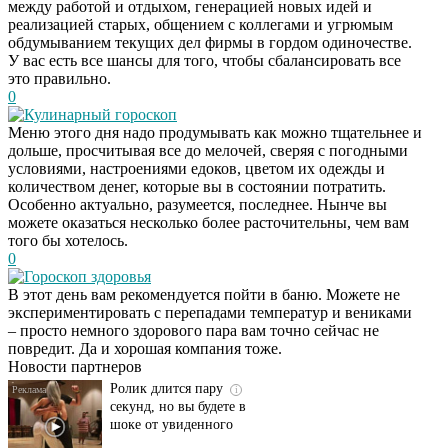
между работой и отдыхом, генерацией новых идей и
реализацией старых, общением с коллегами и угрюмым
обдумыванием текущих дел фирмы в гордом одиночестве.
У вас есть все шансы для того, чтобы сбалансировать все
это правильно.
0
Кулинарный гороскоп
Меню этого дня надо продумывать как можно тщательнее и
дольше, просчитывая все до мелочей, сверяя с погодными
условиями, настроениями едоков, цветом их одежды и
количеством денег, которые вы в состоянии потратить.
Особенно актуально, разумеется, последнее. Нынче вы
можете оказаться несколько более расточительны, чем вам
того бы хотелось.
0
Гороскоп здоровья
Этот танец невесты
i
В этот день вам рекомендуется пойти в баню. Можете не
оставит вас без слов!
экспериментировать с перепадами температур и вениками
Пересмотрела 10 раз
– просто немного здорового пара вам точно сейчас не
повредит. Да и хорошая компания тоже.
Новости партнеров
Ролик длится пару
i
секунд, но вы будете в
шоке от увиденного