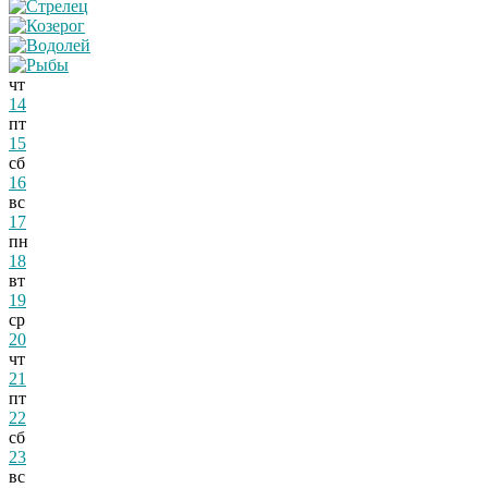
чт
14
пт
15
сб
16
вс
17
пн
18
вт
19
ср
20
чт
21
пт
22
сб
23
вс