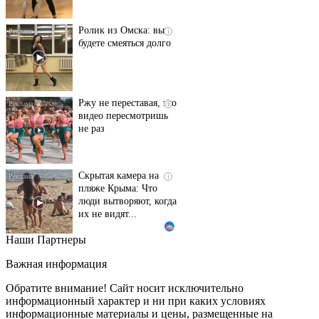
Ролик из Омска: вы
i
будете смеяться долго
Ржу не переставая, это
i
видео пересмотришь
не раз
Скрытая камера на
i
пляже Крыма: Что
люди вытворяют, когда
их не видят...
Наши Партнеры
Ролик длится
i
несколько секунд, а
Важная информация
смеяться вы будете
долго
Обратите внимание! Сайт носит исключительно
информационный характер и ни при каких условиях
информационные материалы и цены, размещенные на
Королева вагона
i