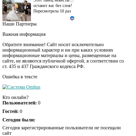
оставит вас без слов!
Пересмотрела 10 раз
Наши Партнеры
Ролик длится пару
i
секунд, но вы будете в
Важная информация
шоке от увиденного
Обратите внимание! Сайт носит исключительно
информационный характер и ни при каких условиях
информационные материалы и цены, размещенные на
Ролик из Омска: вы
i
сайте, не являются публичной офертой, в соответствии со
будете смеяться долго
ст. 435 и 437 Гражданского кодекса РФ.
Ошибка в тексте
Ржу не переставая, это
i
видео пересмотришь
Кто онлайн?
не раз
Пользователей:
0
Гостей:
0
Скрытая камера на
Сегодня были:
i
пляже Крыма: Что
Сегодня зарегистрированные пользователи не посещали
люди вытворяют, когда
сайт
их не видят...