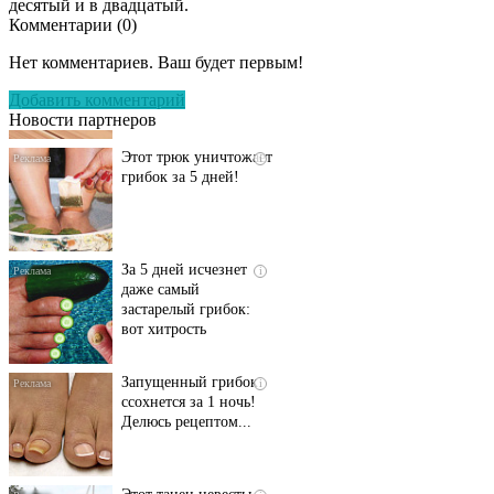
десятый и в двадцатый.
Комментарии (
0
)
Даже самый
i
запущенный грибок
Нет комментариев. Ваш будет первым!
исчезнет с корнем,
если перед сном…
Добавить комментарий
Новости партнеров
Этот трюк уничтожает
i
грибок за 5 дней!
За 5 дней исчезнет
i
даже самый
застарелый грибок:
вот хитрость
Запущенный грибок
i
ссохнется за 1 ночь!
Делюсь рецептом...
Этот танец невесты
i