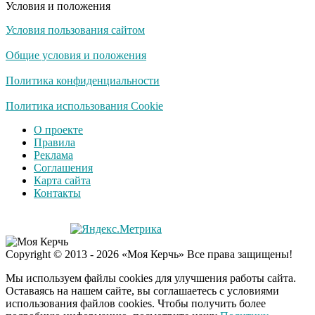
Условия и положения
Условия пользования сайтом
Ролик длится
i
несколько секунд, а
Общие условия и положения
смеяться вы будете
долго
Политика конфиденциальности
Королева вагона
Политика использования Cookie
i
отожгла! Видео не
О проекте
оставит равнодушным
Правила
Реклама
Соглашения
Забывший о
i
Карта сайта
патриотизме
Контакты
Плющенко отправляет
сына выступать за
Азербайджан
Copyright © 2013 - 2026 «Моя Керчь» Все права защищены!
Мы используем файлы cookies для улучшения работы сайта.
Оставаясь на нашем сайте, вы соглашаетесь с условиями
использования файлов cookies. Чтобы получить более