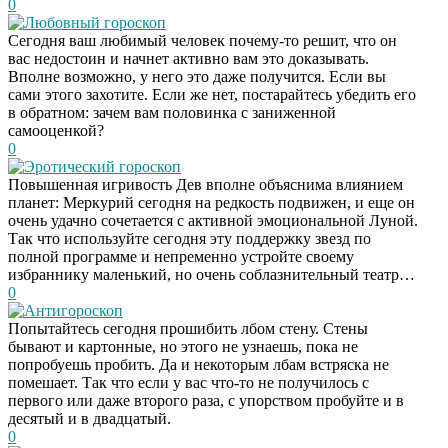
0
Любовный гороскоп
Сегодня ваш любимый человек почему-то решит, что он
вас недостоин и начнет активно вам это доказывать.
Вполне возможно, у него это даже получится. Если вы
сами этого захотите. Если же нет, постарайтесь убедить его
в обратном: зачем вам половинка с заниженной
самооценкой?
0
Эротический гороскоп
Повышенная игривость Дев вполне объяснима влиянием
планет: Меркурий сегодня на редкость подвижен, и еще он
очень удачно сочетается с активной эмоциональной Луной.
Так что используйте сегодня эту поддержку звезд по
полной программе и непременно устройте своему
избраннику маленький, но очень соблазнительный театр…
0
Антигороскоп
Попытайтесь сегодня прошибить лбом стену. Стены
бывают и картонные, но этого не узнаешь, пока не
попробуешь пробить. Да и некоторым лбам встряска не
помешает. Так что если у вас что-то не получилось с
первого или даже второго раза, с упорством пробуйте и в
десятый и в двадцатый.
0