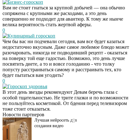
Бизнес-гороскоп
Вам не стоит гнаться за крупной добычей — она обычно
сопряжена с крупными же расходами, а это день
совершенно не подходит для авантюр. К тому же нынче
велика вероятность стать жертвой аферы.
0
Кулинарный гороскоп
Чем бы вас ни подчевали сегодня, вам все будет казаться
недостаточно вкусным. Даже самое любимое блюдо может
разочаровать, никогда не подводивший рецепт - оказаться
на поверку той еще гадостью. Возможно, это день лучше
посвятить диете, а то и вовсе голоданию - что толку
попусту расстраиваться самому и расстраивать тех, кто
будет пытаться вам угодить?
0
Гороскоп здоровья
Передовая нейронка
i
В этот день звезды рекомендуют Девам беречь глаза с
по видео контенту
особой тщательностью. Не трите глазки и по возможности
не пользуйтесь косметикой. От бдения перед телевизором
тоже стоит отказаться.
Новости партнеров
Лучшая нейросеть для
i
создания видео