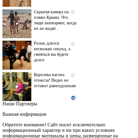
Скрытая камера на
i
пляже Крыма: Что
люди вытворяют, когда
их не видят...
Ролик длится
i
несколько секунд, а
смеяться вы будете
долго
Королева вагона
i
отожгла! Видео не
оставит равнодушным
Наши Партнеры
Взломали Telegram
i
Собчак - вот что
Важная информация
нашлось в переписках
Обратите внимание! Сайт носит исключительно
информационный характер и ни при каких условиях
информационные материалы и цены, размещенные на
Обнаружена тайная
i