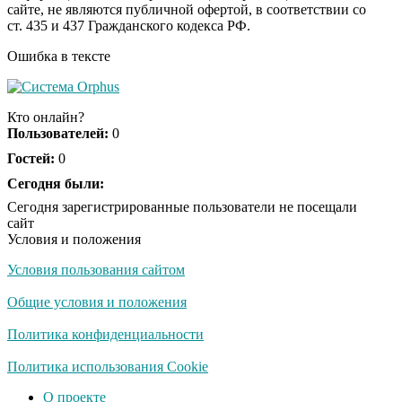
сайте, не являются публичной офертой, в соответствии со
семья пропавшего
ст. 435 и 437 Гражданского кодекса РФ.
Усольцева: вторая
жена и дочь
Ошибка в тексте
Этот танец невесты
i
оставит вас без слов!
Кто онлайн?
Пересмотрела 10 раз
Пользователей:
0
Гостей:
0
Ролик длится пару
Сегодня были:
i
секунд, но вы будете в
Сегодня зарегистрированные пользователи не посещали
шоке от увиденного
сайт
Условия и положения
Условия пользования сайтом
Ржу не переставая, это
i
видео пересмотришь
Общие условия и положения
не раз
Политика конфиденциальности
Ролик из Омска: вы
Политика использования Cookie
i
будете смеяться долго
О проекте