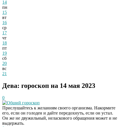
14
пн
15
вт
16
ср
17
чт
18
пт
19
сб
20
вс
21
Дева: гороскоп на 14 мая 2023
0
Общий гороскоп
Прислушайтесь к желаниям своего организма. Накормите
его, если он голоден и дайте передохнуть, если он устал.
Он же не двужильный, неласкового обращения может и не
выдержать.