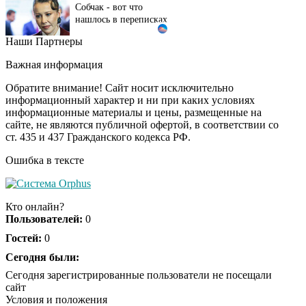
нашлось в переписках
Наши Партнеры
Ржу не переставая, это
i
видео пересмотришь
Важная информация
не раз
Обратите внимание! Сайт носит исключительно
информационный характер и ни при каких условиях
информационные материалы и цены, размещенные на
Ролик длится пару
i
сайте, не являются публичной офертой, в соответствии со
секунд, но вы будете в
ст. 435 и 437 Гражданского кодекса РФ.
шоке от увиденного
Ошибка в тексте
Ролик из Омска: вы
i
будете смеяться долго
Кто онлайн?
Пользователей:
0
Гостей:
0
Сегодня были:
Королева вагона
i
отожгла! Видео не
Сегодня зарегистрированные пользователи не посещали
оставит равнодушным
сайт
Условия и положения