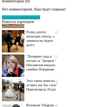
Комментарии (
0
)
Скрытая камера на
i
пляже Крыма: Что
Нет комментариев. Ваш будет первым!
люди вытворяют, когда
их не видят...
Добавить комментарий
Новости партнеров
Ролик длится
i
несколько секунд, а
смеяться вы будете
долго
"Потеряли стыд в
i
погоне за "Диором":
Поплавская вмазала
семейке Плющенко
Этот танец невесты
i
оставит вас без слов!
Пересмотрела 10 раз
Взломали Telegram
i
Собчак - вот что