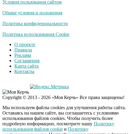
Условия пользования сайтом
Скрытая камера на
i
пляже Крыма: Что
Общие условия и положения
люди вытворяют, когда
их не видят...
Политика конфиденциальности
Ролик длится
Политика использования Cookie
i
несколько секунд, а
О проекте
смеяться вы будете
Правила
долго
Реклама
Соглашения
Королева вагона
i
Карта сайта
отожгла! Видео не
Контакты
оставит равнодушным
Copyright © 2013 - 2026 «Моя Керчь» Все права защищены!
Мы используем файлы cookies для улучшения работы сайта.
Оставаясь на нашем сайте, вы соглашаетесь с условиями
использования файлов cookies. Чтобы получить более
подробную информацию, посмотрите нашу
Политику
использования файлов cookie
и
Политику