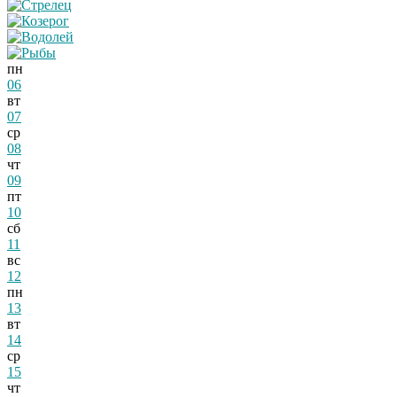
пн
06
вт
07
ср
08
чт
09
пт
10
сб
11
вс
12
пн
13
вт
14
ср
15
чт