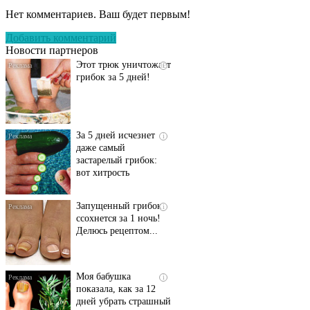
запущенный грибок
Нет комментариев. Ваш будет первым!
исчезнет с корнем,
если перед сном…
Добавить комментарий
Новости партнеров
Этот трюк уничтожает
i
грибок за 5 дней!
За 5 дней исчезнет
i
даже самый
застарелый грибок:
вот хитрость
Запущенный грибок
i
ссохнется за 1 ночь!
Делюсь рецептом...
Моя бабушка
i
показала, как за 12
дней убрать страшный