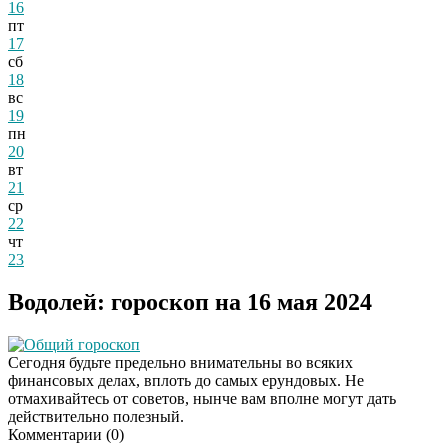
16
пт
17
сб
18
вс
19
пн
20
вт
21
ср
22
чт
23
Водолей: гороскоп на 16 мая 2024
Общий гороскоп
Сегодня будьте предельно внимательны во всяких
финансовых делах, вплоть до самых ерундовых. Не
отмахивайтесь от советов, нынче вам вполне могут дать
действительно полезный.
Комментарии (
0
)
Даже самый
i