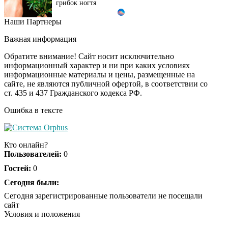
грибок ногтя
Наши Партнеры
Этот танец невесты
i
оставит вас без слов!
Важная информация
Пересмотрела 10 раз
Обратите внимание! Сайт носит исключительно
информационный характер и ни при каких условиях
информационные материалы и цены, размещенные на
Ролик длится пару
i
сайте, не являются публичной офертой, в соответствии со
секунд, но вы будете в
ст. 435 и 437 Гражданского кодекса РФ.
шоке от увиденного
Ошибка в тексте
Ролик из Омска: вы
i
будете смеяться долго
Кто онлайн?
Пользователей:
0
Гостей:
0
Ржу не переставая, это
Сегодня были:
i
видео пересмотришь
Сегодня зарегистрированные пользователи не посещали
не раз
сайт
Условия и положения