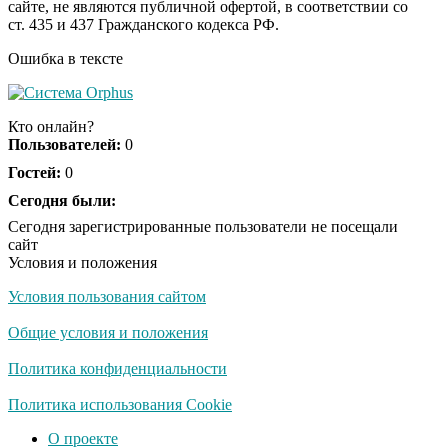
сайте, не являются публичной офертой, в соответствии со
Беззубенко
ст. 435 и 437 Гражданского кодекса РФ.
призналась, чем ее
разочаровала Москва
Ошибка в тексте
Ролик из Омска: вы
i
будете смеяться долго
Кто онлайн?
Пользователей:
0
Гостей:
0
Сегодня были:
Королева вагона
i
отожгла! Видео не
Сегодня зарегистрированные пользователи не посещали
оставит равнодушным
сайт
Условия и положения
Условия пользования сайтом
Общие условия и положения
Политика конфиденциальности
Политика использования Cookie
О проекте