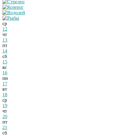
ср
12
чт
13
пт
14
сб
15
вс
16
пн
17
вт
18
ср
19
чт
20
пт
21
сб