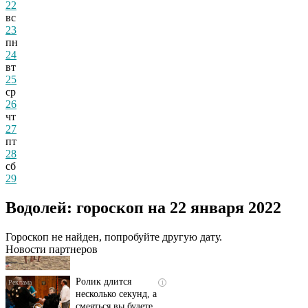
22
вс
23
пн
24
вт
25
ср
26
чт
27
пт
28
сб
29
Скрытая камера на
i
Водолей: гороскоп на 22 января 2022
пляже Крыма: Что
люди вытворяют, когда
их не видят...
Гороскоп не найден, попробуйте другую дату.
Новости партнеров
Ролик длится
i
несколько секунд, а
смеяться вы будете
долго