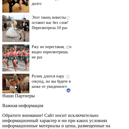
Этот танец невесты
i
оставит вас без слов!
Пересмотрела 10 раз
Ржу не переставая, это
i
видео пересмотришь
не раз
Ролик длится пару
i
секунд, но вы будете в
шоке от увиденного
Наши Партнеры
Ролик из Омска: вы
i
будете смеяться долго
Важная информация
Обратите внимание! Сайт носит исключительно
информационный характер и ни при каких условиях
информационные материалы и цены, размещенные на
Королева вагона
i