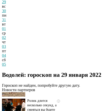
29
вс
30
пн
31
вт
01
ср
02
чт
03
пт
04
сб
05
Скрытая камера на
i
Водолей: гороскоп на 29 января 2022
пляже Крыма: Что
люди вытворяют, когда
их не видят...
Гороскоп не найден, попробуйте другую дату.
Новости партнеров
Ролик длится
i
несколько секунд, а
смеяться вы будете
долго