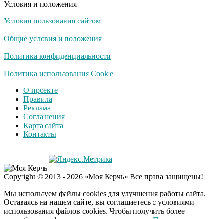
Условия и положения
Условия пользования сайтом
Ролик длится
i
несколько секунд, а
Общие условия и положения
смеяться вы будете
долго
Политика конфиденциальности
Королева вагона
Политика использования Cookie
i
отожгла! Видео не
О проекте
оставит равнодушным
Правила
Реклама
Соглашения
Карта сайта
Контакты
Copyright © 2013 - 2026 «Моя Керчь» Все права защищены!
Мы используем файлы cookies для улучшения работы сайта.
Оставаясь на нашем сайте, вы соглашаетесь с условиями
использования файлов cookies. Чтобы получить более