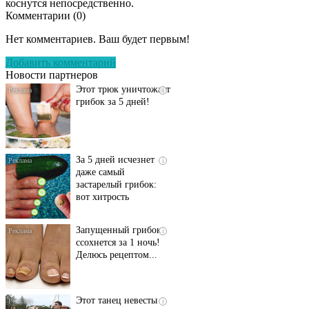
коснутся непосредственно.
Комментарии (
0
)
Даже самый
i
запущенный грибок
Нет комментариев. Ваш будет первым!
исчезнет с корнем,
если перед сном…
Добавить комментарий
Новости партнеров
Этот трюк уничтожает
i
грибок за 5 дней!
За 5 дней исчезнет
i
даже самый
застарелый грибок:
вот хитрость
Запущенный грибок
i
ссохнется за 1 ночь!
Делюсь рецептом...
Этот танец невесты
i