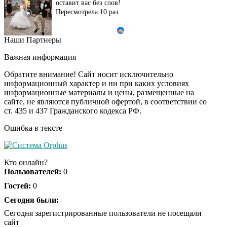
оставит вас без слов!
Пересмотрела 10 раз
Наши Партнеры
Ролик длится пару
i
секунд, но вы будете в
Важная информация
шоке от увиденного
Обратите внимание! Сайт носит исключительно
информационный характер и ни при каких условиях
информационные материалы и цены, размещенные на
Ролик из Омска: вы
i
сайте, не являются публичной офертой, в соответствии со
будете смеяться долго
ст. 435 и 437 Гражданского кодекса РФ.
Ошибка в тексте
Ржу не переставая, это
i
видео пересмотришь
Кто онлайн?
не раз
Пользователей:
0
Гостей:
0
Скрытая камера на
Сегодня были:
i
пляже Крыма: Что
Сегодня зарегистрированные пользователи не посещали
люди вытворяют, когда
сайт
их не видят...