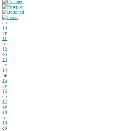
ср
10
чт
11
пт
12
сб
13
вс
14
пн
15
вт
16
ср
17
чт
18
пт
19
сб