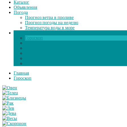
Каталог
Объявления
Погода
Прогноз ветра в проливе
Прогноз погоды на неделю
Температура воды в море
Инфо
Гороскоп
Поздравления
Игры онлайн
Общение
Автозапчасти
Экзамен по ПДД
Главная
Гороскоп