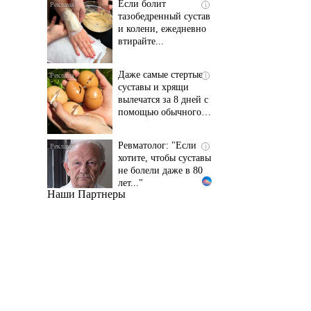
и колени, ежедневно
втирайте...
Даже самые стертые
i
суставы и хрящи
вылечатся за 8 дней с
помощью обычного…
Ревматолог: "Если
i
хотите, чтобы суставы
не болели даже в 80
лет..."
Наши Партнеры
Даже самый
i
запущенный грибок
исчезнет с корнем,
если перед сном…
Этот трюк уничтожает
i
грибок за 5 дней!