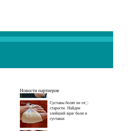
Если болят
i
тазобедренный сустав
и колени, немедленно
исключите...
Новости партнеров
Суставы болят не от
i
старости. Найден
злейший враг боли в
суставах
Если болит
i
тазобедренный сустав