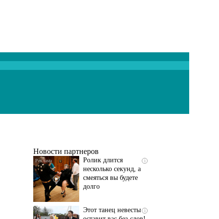
Скрытая камера на
i
пляже Крыма: Что
люди вытворяют, когда
их не видят...
Новости партнеров
Ролик длится
i
несколько секунд, а
смеяться вы будете
долго
Этот танец невесты
i
оставит вас без слов!