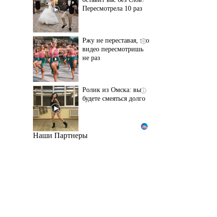
Пересмотрела 10 раз
Ржу не переставая, это
i
видео пересмотришь
не раз
Ролик из Омска: вы
i
будете смеяться долго
Наши Партнеры
"Потеряли стыд в
i
погоне за "Диором":
Поплавская вмазала
семейке Плющенко
Ролик длится пару
i
секунд, но вы будете в
шоке от увиденного