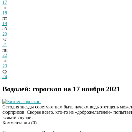
17
чт
18
пт
19
сб
20
вс
21
пн
22
вт
23
ср
24
Водолей: гороскоп на 17 ноября 2021
Бизнес-гороскоп
Сегодня звезды советуют вам быть начеку, ведь этот день може
сюрпризов. Скорее всего, кто-то из «доброжелателей» попытает
всякий случай.
Комментарии (
0
)