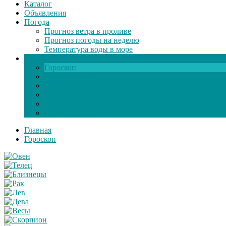
Каталог
Объявления
Погода
Прогноз ветра в проливе
Прогноз погоды на неделю
Температура воды в море
Инфо
Гороскоп
Поздравления
Игры онлайн
Общение
Автозапчасти
Экзамен по ПДД
Главная
Гороскоп