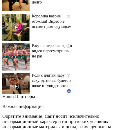
Королева вагона
i
отожгла! Видео не
оставит равнодушным
Ржу не переставая, это
i
видео пересмотришь
не раз
Ролик длится пару
i
секунд, но вы будете в
шоке от увиденного
Наши Партнеры
Этот танец невесты
i
оставит вас без слов!
Важная информация
Пересмотрела 10 раз
Обратите внимание! Сайт носит исключительно
информационный характер и ни при каких условиях
информационные материалы и цены, размещенные на
Ролик из Омска: вы
i