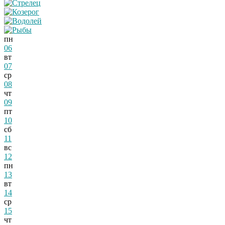
пн
06
вт
07
ср
08
чт
09
пт
10
сб
11
вс
12
пн
13
вт
14
ср
15
чт