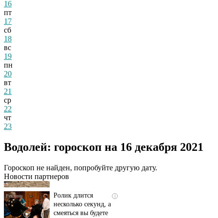
16
пт
17
сб
18
вс
19
пн
20
вт
21
ср
22
чт
23
Скрытая камера на
i
Водолей: гороскоп на 16 декабря 2021
пляже Крыма: Что
люди вытворяют, когда
их не видят...
Гороскоп не найден, попробуйте другую дату.
Новости партнеров
Ролик длится
i
несколько секунд, а
смеяться вы будете
долго