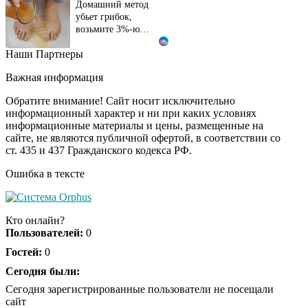
Домашний метод
убьет грибок,
возьмите 3%-ю…
Наши Партнеры
Этот танец невесты
i
оставит вас без слов!
Важная информация
Пересмотрела 10 раз
Обратите внимание! Сайт носит исключительно
информационный характер и ни при каких условиях
информационные материалы и цены, размещенные на
Ролик длится пару
i
сайте, не являются публичной офертой, в соответствии со
секунд, но вы будете в
ст. 435 и 437 Гражданского кодекса РФ.
шоке от увиденного
Ошибка в тексте
Ролик из Омска: вы
i
будете смеяться долго
Кто онлайн?
Пользователей:
0
Гостей:
0
Ржу не переставая, это
Сегодня были:
i
видео пересмотришь
Сегодня зарегистрированные пользователи не посещали
не раз
сайт