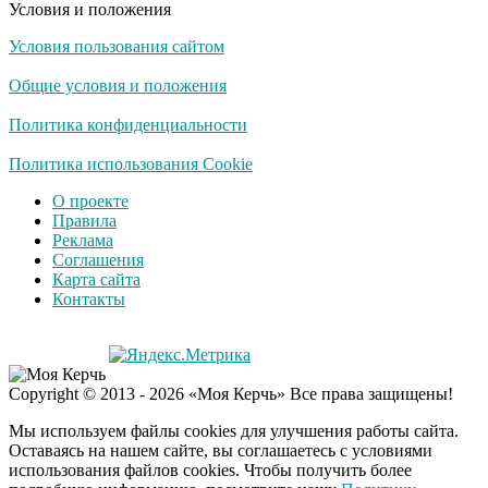
Условия и положения
Условия пользования сайтом
Скрытая камера на
i
пляже Крыма: Что
Общие условия и положения
люди вытворяют, когда
их не видят...
Политика конфиденциальности
Ролик длится
Политика использования Cookie
i
несколько секунд, а
О проекте
смеяться вы будете
Правила
долго
Реклама
Соглашения
Королева вагона
i
Карта сайта
отожгла! Видео не
Контакты
оставит равнодушным
США — Южной
i
Copyright © 2013 - 2026 «Моя Керчь» Все права защищены!
Корее: «Верни мне
всё, что я подарил —
Мы используем файлы cookies для улучшения работы сайта.
Patriot и THAAD»
Оставаясь на нашем сайте, вы соглашаетесь с условиями
использования файлов cookies. Чтобы получить более