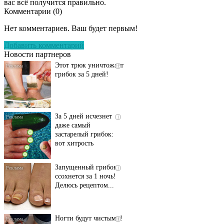
вас всё получится правильно.
Комментарии (
0
)
Даже самый
i
запущенный грибок
Нет комментариев. Ваш будет первым!
исчезнет с корнем,
если перед сном…
Добавить комментарий
Новости партнеров
Этот трюк уничтожает
i
грибок за 5 дней!
За 5 дней исчезнет
i
даже самый
застарелый грибок:
вот хитрость
Запущенный грибок
i
ссохнется за 1 ночь!
Делюсь рецептом...
Ногти будут чистыми!
i