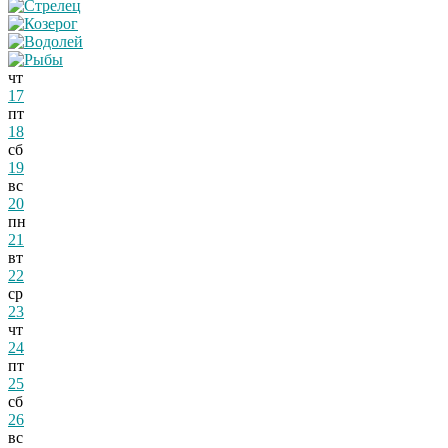
чт
17
пт
18
сб
19
вс
20
пн
21
вт
22
ср
23
чт
24
пт
25
сб
26
вс